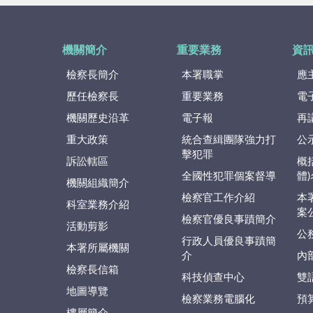
機關簡介
重要業務
資
檢察長簡介
本署職掌
應
歷任檢察長
重要業務
電
機關歷史沿革
電子報
再
重大政策
統合查緝團隊強力打
公
擊犯罪
訴訟轄區
概
全國性犯罪個案督導
體
機關組織簡介
檢察官工作介紹
本
科室業務介紹
案
檢察官優良事蹟簡介
活動剪影
公
行政人員優良事蹟簡
本署所屬機關
介
內
檢察長信箱
科技偵查中心
雙
地圖導覽
檢察業務電腦化
預