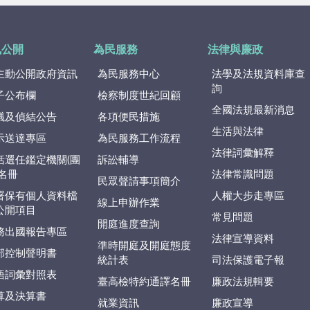
訊公開
為民服務
法律與廉政
主動公開政府資訊
為民服務中心
法學及法規資料庫查
詢
子公布欄
檢察制度世紀回顧
全國法規最新消息
議及偵結公告
各項便民措施
生活與法律
示送達專區
為民服務工作流程
法律詞彙解釋
括選任鑑定機關(團
訴訟輔導
)名冊
法律常識問題
民眾聲請事項簡介
署保有個人資料檔
人權大步走專區
線上申辦作業
公開項目
常見問題
開庭進度查詢
務出國報告專區
法律宣導資料
準時開庭及開庭態度
部控制聲明書
統計表
司法保護電子報
語詞彙對照表
臺高檢特約通譯名冊
廉政法規輯要
算及決算書
就業資訊
廉政宣導