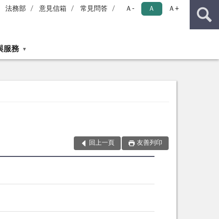
法務部
意見信箱
常見問答
Ａ-
Ａ
Ａ+
與服務
回上一頁
友善列印