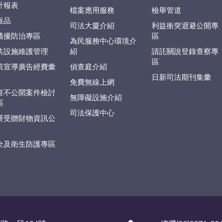
計報表
檔案應用服務
檢舉管道
版品
司法大廈介紹
利益衝突迴避公開專
騷擾防治專區
區
為民服務中心環境介
共設施維護管理
紹
請託關說登錄查察專
區
策宣導廣告經費彙
偵查庭介紹
日新司法期刊集彙
免費無線上網
查不公開案件檢討
無障礙設施介紹
區
司法保護中心
署受贈財物資訊公
全及衛生防護專區