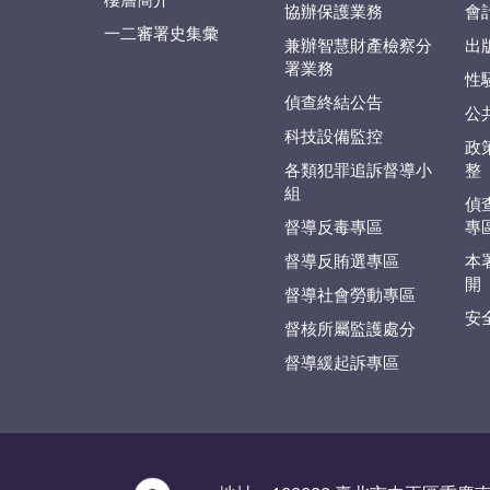
樓層簡介
協辦保護業務
會
一二審署史集彙
兼辦智慧財產檢察分
出
署業務
性
偵查終結公告
公
科技設備監控
政
各類犯罪追訴督導小
整
組
偵
督導反毒專區
專
督導反賄選專區
本
開
督導社會勞動專區
安
督核所屬監護處分
督導緩起訴專區
:::