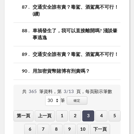
87
交通安全誰有責？毒駕、酒駕萬不可行！
(續)
88
車禍發生了，我可以直接離開嗎? 淺談肇
事逃逸
89
交通安全誰有責？毒駕、酒駕萬不可行！
90
用加密貨幣賭博有刑責嗎？
共
365
筆資料，第
3/13
頁，
每頁顯示筆數
筆
確定
第一頁
上一頁
1
2
3
4
5
6
7
8
9
10
下一頁