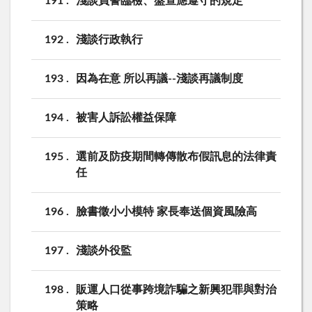
191
淺談員警臨檢、盤查應遵守的規定
192
淺談行政執行
193
因為在意 所以再議--淺談再議制度
194
被害人訴訟權益保障
195
選前及防疫期間轉傳散布假訊息的法律責
任
196
臉書徵小小模特 家長奉送個資風險高
197
淺談外役監
198
販運人口從事跨境詐騙之新興犯罪與對治
策略