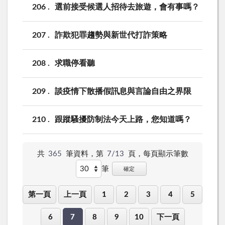
206
選前接受候選人招待去旅遊，會有事嗎？
207
詐欺犯罪趨勢與新世代打詐策略
208
求職停看聽
209
談疫情下散播假訊息與言論自由之界限
210
跟蹤騷擾防制法今天上路，您知道嗎？
共
365
筆資料，第
7/13
頁，
每頁顯示筆數
筆
確定
第一頁
上一頁
1
2
3
4
5
6
7
8
9
10
下一頁