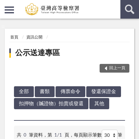
:::
:::
首頁
資訊公開
公示送達專區
回上一頁
全部
書類
傳票命令
發還保證金
扣押物（贓證物）拍賣或發還
其他
共
0
筆資料，第
1/1
頁，
每頁顯示筆數
筆