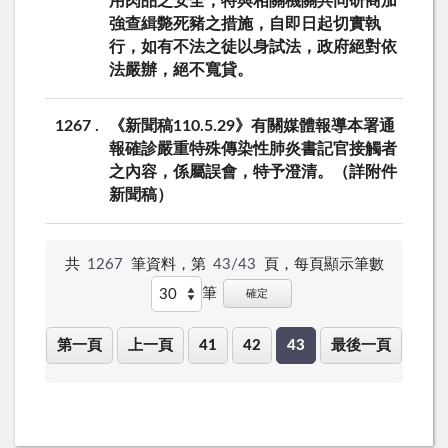
用肉品之安全，特與相關機關共同研商加
強查緝斃死豬之措施，自即日起切實執
行，如有不法之徒以身試法，政府絕對依
法嚴辦，絕不寬貸。
1267
《新聞稿110.5.29》有關媒體報導本署通
報確診嚴重特殊傳染性肺炎書記官接觸者
之內容，係屬誤會，特予澄清。（詳附件
新聞稿）
共
1267
筆資料，第
43/43
頁，
每頁顯示筆數
筆
確定
第一頁
上一頁
41
42
43
最後一頁