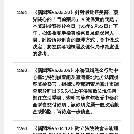
1261
《新聞稿95.05.22》針對最近甚受醫、藥
界關心的「門前藥局」Ａ健保費的問題，
本署謝檢察長於今日（95年5月22日）下
午，召集相關地檢署檢察長及健保局人
員，討論所涉刑責的處理方式，會中做成
決定，將提供各地檢署及健保局作為處理
的參考。
1262
《新聞稿95.05.05》本署查緝黑金行動中
心臺北特別偵查組及臺灣臺北地方法院檢
察署檢察官，指揮法務部調查局臺北市調
查處於昨日(95.5.4.)上午傳喚數位現任與
卸任立法委員，查明其等有無收受中藥商
全聯會交付款項，該款項究屬一般政治獻
金或賄賂，尚待進一步偵查。
1263
《新聞稿95.04.12》對立法院院會未能通