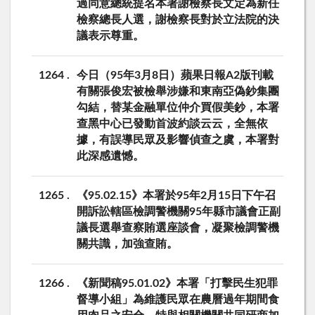
過同意總統提名本署謝檢察長文定為新任
檢察總長人選，謝檢察長對於立法院的決
議表示尊重。
1264
今日（95年3月8日）蘋果日報A2版刊載
有關張俊宏被檢舉涉嫌和東南亞偽鈔集團
勾結，替某金融單位仲介買假美鈔，本署
查黑中心已發動首波約談云云，全無依
據，有誤導民眾及影響偵查之虞，本署對
此深感遺憾。
1265
《95.02.15》本署於95年2月15日下午召
開訴訟轄區檢調警機關95年縣市議會正副
議長選舉查察賄選座談會，凝聚檢調警機
關共識，加強查賄。
1266
《新聞稿95.01.02》本署「打擊民生犯罪
督導小組」為維護民眾在農曆過年期間食