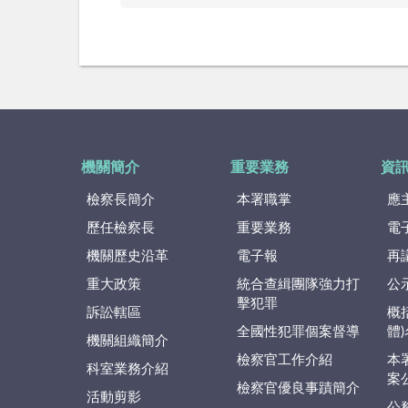
機關簡介
重要業務
資
檢察長簡介
本署職掌
應
歷任檢察長
重要業務
電
機關歷史沿革
電子報
再
重大政策
統合查緝團隊強力打
公
擊犯罪
訴訟轄區
概
全國性犯罪個案督導
體
機關組織簡介
檢察官工作介紹
本
科室業務介紹
案
檢察官優良事蹟簡介
活動剪影
公