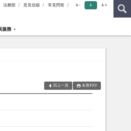
法務部
意見信箱
常見問答
Ａ-
Ａ
Ａ+
與服務
回上一頁
友善列印