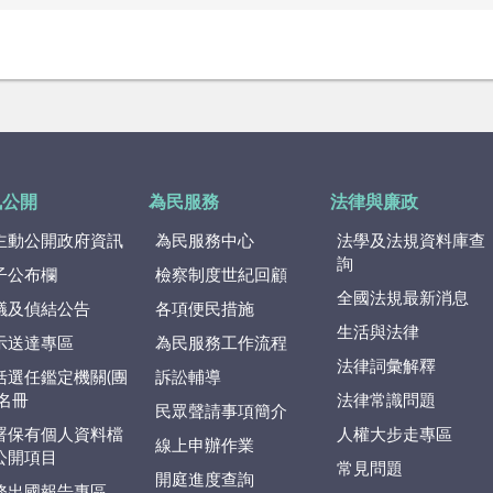
訊公開
為民服務
法律與廉政
主動公開政府資訊
為民服務中心
法學及法規資料庫查
詢
子公布欄
檢察制度世紀回顧
全國法規最新消息
議及偵結公告
各項便民措施
生活與法律
示送達專區
為民服務工作流程
法律詞彙解釋
括選任鑑定機關(團
訴訟輔導
)名冊
法律常識問題
民眾聲請事項簡介
署保有個人資料檔
人權大步走專區
線上申辦作業
公開項目
常見問題
開庭進度查詢
務出國報告專區