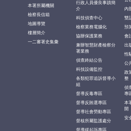
行政人員優良事蹟簡
本署所屬機關
介
內
檢察長信箱
科技偵查中心
雙
地圖導覽
檢察業務電腦化
預
樓層簡介
協辦保護業務
會
一二審署史集彙
兼辦智慧財產檢察分
出
署業務
性
偵查終結公告
公
科技設備監控
政
各類犯罪追訴督導小
整
組
偵
督導反毒專區
專
督導反賄選專區
本
開
督導社會勞動專區
安
督核所屬監護處分
督導緩起訴專區