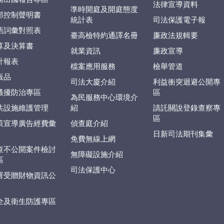
法律宣導資料
準時開庭及開庭態度
部控制聲明書
統計表
司法保護電子報
語詞彙對照表
臺高檢特約通譯名冊
廉政法規輯要
算及決算書
就業資訊
廉政宣導
計報表
檔案應用服務
檢舉管道
版品
司法大廈介紹
利益衝突迴避公開專
騷擾防治專區
區
為民服務中心環境介
共設施維護管理
紹
請託關說登錄查察專
區
策宣導廣告經費彙
偵查庭介紹
日新司法期刊集彙
免費無線上網
查不公開案件檢討
無障礙設施介紹
區
司法保護中心
署受贈財物資訊公
全及衛生防護專區