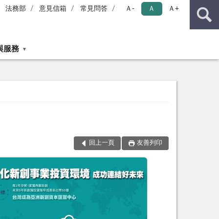
法務部
意見信箱
常見問答
Ａ-
Ａ
Ａ+
與服務
回上一頁
友善列印