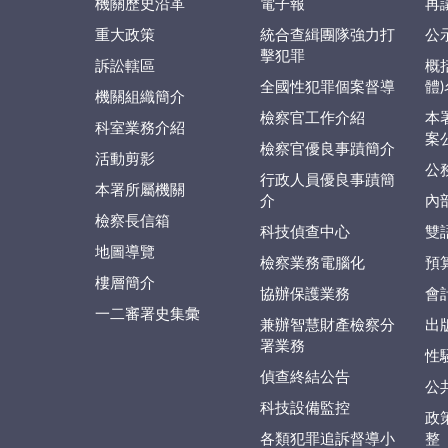
機關歷史沿革
電子報
再
重大政策
統合查緝團隊強力打
公
擊犯罪
訴訟轄區
概
全國性犯罪個案督導
體
機關組織簡介
檢察官工作介紹
本
科室業務介紹
案
檢察官優良事蹟簡介
活動剪影
公
行政人員優良事蹟簡
本署所屬機關
介
內
檢察長信箱
科技偵查中心
雙
地圖導覽
檢察業務電腦化
預
樓層簡介
協辦保護業務
會
一二審署史集彙
兼辦智慧財產檢察分
出
署業務
性
偵查終結公告
公
科技設備監控
政
各類犯罪追訴督導小
整