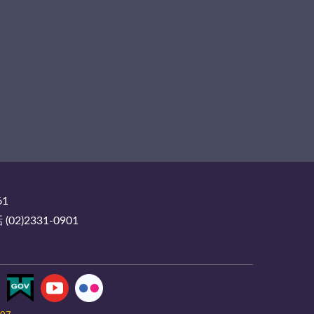
61
2)2331-0901