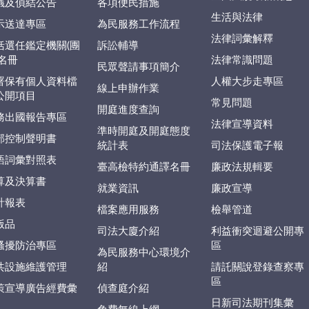
議及偵結公告
各項便民措施
生活與法律
示送達專區
為民服務工作流程
法律詞彙解釋
括選任鑑定機關(團
訴訟輔導
)名冊
法律常識問題
民眾聲請事項簡介
署保有個人資料檔
人權大步走專區
線上申辦作業
公開項目
常見問題
開庭進度查詢
務出國報告專區
法律宣導資料
準時開庭及開庭態度
部控制聲明書
統計表
司法保護電子報
語詞彙對照表
臺高檢特約通譯名冊
廉政法規輯要
算及決算書
就業資訊
廉政宣導
計報表
檔案應用服務
檢舉管道
版品
司法大廈介紹
利益衝突迴避公開專
騷擾防治專區
區
為民服務中心環境介
共設施維護管理
紹
請託關說登錄查察專
區
策宣導廣告經費彙
偵查庭介紹
日新司法期刊集彙