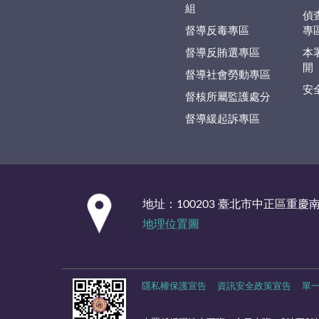
組
偵
督導反毒專區
專
督導反賄選專區
本
開
督導社會勞動專區
安
督核所屬監護處分
督導緩起訴專區
:::
地址：100203 臺北市中正區重慶
地理位置圖
隱私權保護宣告
資訊安全政策宣告
單