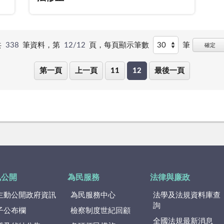
共
338
筆資料，第
12/12
頁，
每頁顯示筆數
筆
確定
第一頁
上一頁
11
12
最後一頁
訊公開
為民服務
法律與廉政
主動公開政府資訊
為民服務中心
法學及法規資料庫查
詢
子公布欄
檢察制度世紀回顧
全國法規最新消息