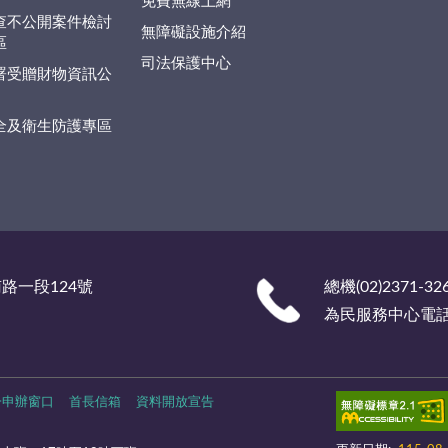
免費無線上網
查不公開案件檢討
無障礙設施介紹
區
司法保護中心
署受贈財物資訊公
全及衛生防護專區
南路一段124號
總機(02)2371-32
為民服務中心電話 (0
一申辦窗口
首長信箱
資料開放宣告