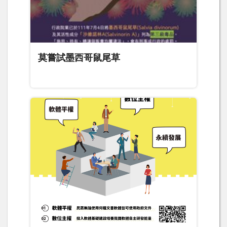
莫嘗試墨西哥鼠尾草