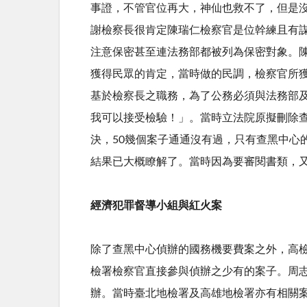
事證，不管官位再大，神仙也救不了，但是
謝檢察長很肯定陳瑞仁檢察官是位幹練且有
注意保密甚至連法務部都被列為保密對象。
獲得民眾的肯定，當時做的民調，檢察官所
基於檢察長之職務，為了公務必須與法務部
我可以接受檢驗！」。當時立法院原擬刪除查
決，50幾個案子通通沒有過，只有查黑中心
結果已大概瞭解了。當時因為要審閱書類，
經濟犯罪督導小組與紅火案
除了查黑中心偵辦的國務機要費案之外，高
檢署檢察官直接參與偵辦之少有的案子。周
辦。當時臺北地檢署及高雄地檢署亦有相關