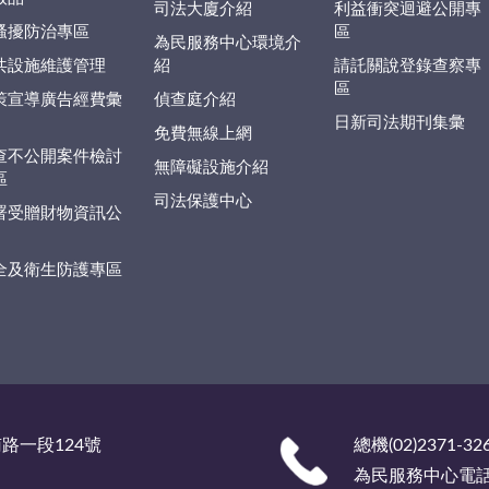
司法大廈介紹
利益衝突迴避公開專
騷擾防治專區
區
為民服務中心環境介
共設施維護管理
紹
請託關說登錄查察專
區
策宣導廣告經費彙
偵查庭介紹
日新司法期刊集彙
免費無線上網
查不公開案件檢討
無障礙設施介紹
區
司法保護中心
署受贈財物資訊公
全及衛生防護專區
南路一段124號
總機(02)2371-32
為民服務中心電話 (0