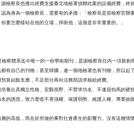
。謝檢察長也撥出經費支援臺北地檢署偵辦此案的設備經費，終
，認為身為一個檢察長，需要有的承擔：「檢察長是當檢察官辦
，你要怎麼樣站在他的立場，捍衛他，這個是非常重要的。」
是檢察體系迄今唯一的一份學術期刊，是謝檢察長任內一項新創
抵都有自己的刊物；甚至韓國，連一個地檢署也有刊物，所以起
用預算結餘支應，不足部分再向法務部請求核給經費。
能培養出具獨立性格、宏觀視野、不營求功名、不逢迎拍馬的硬
功名的誘惑，致力塑造不畏強權、保護弱勢、維護人權、專業效
階層的高低，而在於所做的事對社會產生的影響力。沒有這種情