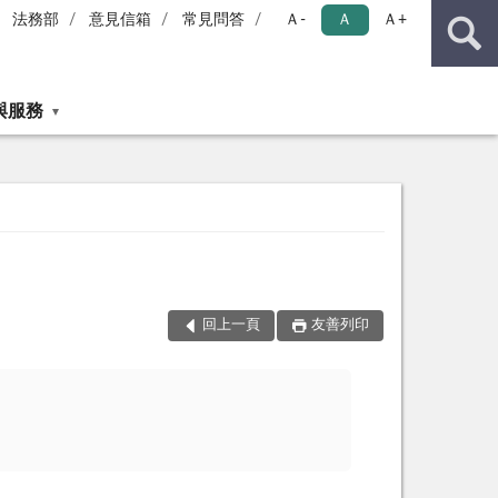
法務部
意見信箱
常見問答
Ａ-
Ａ
Ａ+
與服務
回上一頁
友善列印