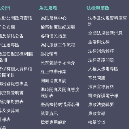
訊公開
為民服務
法律與廉政
主動公開政府資訊
為民服務中心
法學及法規資料庫查
詢
子公布欄
檢察制度世紀回顧
全國法規最新消息
議及偵結公告
各項便民措施
生活與法律
示送達專區
為民服務工作流程
法律詞彙解釋
括選任鑑定機關(團
訴訟輔導
)名冊
法律常識問題
民眾聲請事項簡介
署保有個人資料檔
人權大步走專區
線上申辦作業
公開項目
常見問題
開庭進度查詢
務出國報告專區
法律宣導資料
準時開庭及開庭態度
部控制聲明書
統計表
司法保護電子報
語詞彙對照表
臺高檢特約通譯名冊
廉政法規輯要
算及決算書
就業資訊
廉政宣導
計報表
檔案應用服務
檢舉管道
版品