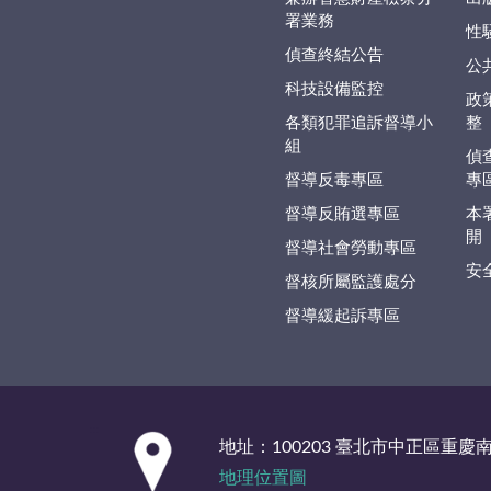
署業務
性
偵查終結公告
公
科技設備監控
政
各類犯罪追訴督導小
整
組
偵
督導反毒專區
專
督導反賄選專區
本
開
督導社會勞動專區
安
督核所屬監護處分
督導緩起訴專區
:::
地址：100203 臺北市中正區重慶
地理位置圖