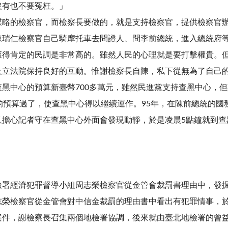
沒有也不要冤枉。」
謀略的檢察官，而檢察長要做的，就是支持檢察官，提供檢察官
陳瑞仁檢察官自己騎摩托車去問證人、問李前總統，進入總統府
獲得肯定的民調是非常高的。雖然人民的心理就是要打擊權貴。
及立法院保持良好的互動。惟謝檢察長自陳，私下從無為了自己
黑中心的預算新臺幣700多萬元，雖然民進黨支持查黑中心，
的預算過了，使查黑中心得以繼續運作。95年，在陳前總統的
又擔心記者守在查黑中心外面會發現動靜，於是凌晨5點鐘就到查
檢署經濟犯罪督導小組周志榮檢察官從金管會裁罰書理由中，發
志榮檢察官從金管會對中信金裁罰的理由書中看出有犯罪情事，
案件，謝檢察長召集兩個地檢署協調，後來就由臺北地檢署的曾