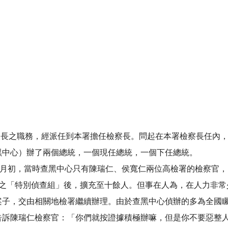
務次長之職務，經派任到本署擔任檢察長。問起在本署檢察長任內
黑中心）辦了兩個總統，一個現任總統，一個下任總統。
7月初，當時查黑中心只有陳瑞仁、侯寬仁兩位高檢署的檢察官
署之「特別偵查組」後，擴充至十餘人。但事在人為，在人力非常
案子，交由相關地檢署繼續辦理。由於查黑中心偵辦的多為全國
告訴陳瑞仁檢察官：「你們就按證據積極辦嘛，但是你不要惡整