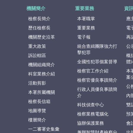
機關簡介
重要業務
資
檢察長簡介
本署職掌
應
歷任檢察長
重要業務
電
機關歷史沿革
電子報
再
重大政策
統合查緝團隊強力打
公
擊犯罪
訴訟轄區
概
全國性犯罪個案督導
體
機關組織簡介
檢察官工作介紹
本
科室業務介紹
案
檢察官優良事蹟簡介
活動剪影
公
行政人員優良事蹟簡
本署所屬機關
介
內
檢察長信箱
科技偵查中心
雙
地圖導覽
檢察業務電腦化
預
樓層簡介
協辦保護業務
會
一二審署史集彙
兼辦智慧財產檢察分
出