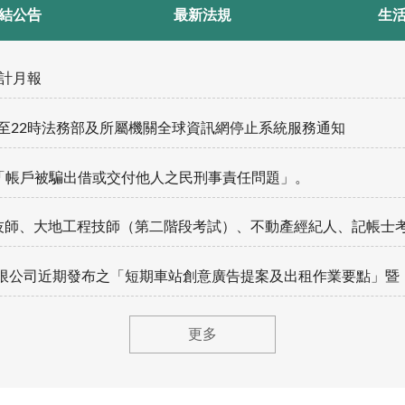
結公告
最新法規
生
會計月報
30分至22時法務部及所屬機關全球資訊網停止系統服務通知
增「帳戶被騙出借或交付他人之民刑事責任問題」。
二階段考試）、不動產經紀人、記帳士考試自115年8月4日至13日下午5時前受理報名，有意
期車站創意廣告提案及出租作業要點」暨「電聯車客車車廂內創意廣告出租作業要點」，歡迎
更多