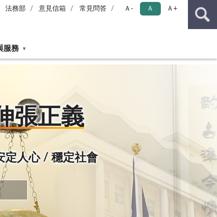
法務部
意見信箱
常見問答
Ａ-
Ａ
Ａ+
與服務
伸張正義
 安定人心 / 穩定社會