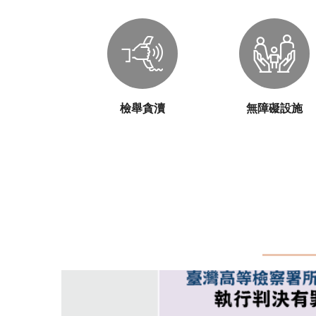
檢舉貪瀆
無障礙設施