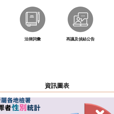
法律詞彙
再議及偵結公告
資訊圖表