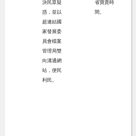
決民眾疑
省寶貴時
惑，並以
間。
超連結國
家發展委
員會檔案
管理局雙
向溝通網
站，便民
利民。