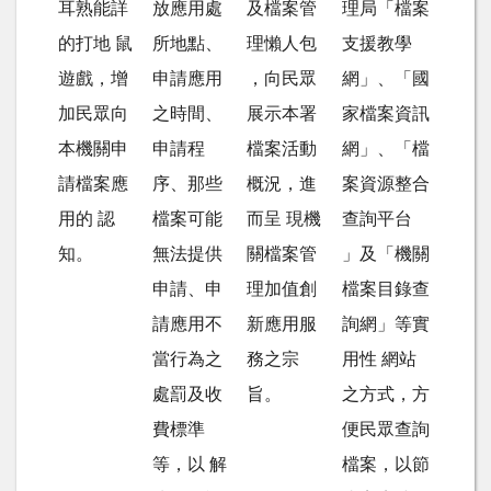
耳熟能詳
放應用處
及檔案管
理局「檔案
的打地 鼠
所地點、
理懶人包
支援教學
遊戲，增
申請應用
，向民眾
網」、「國
加民眾向
之時間、
展示本署
家檔案資訊
本機關申
申請程
檔案活動
網」、「檔
請檔案應
序、那些
概況，進
案資源整合
用的 認
檔案可能
而呈 現機
查詢平台
知。
無法提供
關檔案管
」及「機關
申請、申
理加值創
檔案目錄查
請應用不
新應用服
詢網」等實
當行為之
務之宗
用性 網站
處罰及收
旨。
之方式，方
費標準
便民眾查詢
等，以 解
檔案，以節