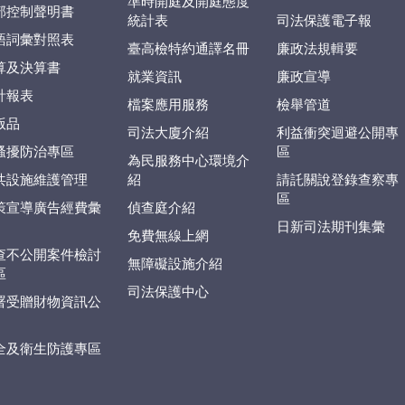
準時開庭及開庭態度
部控制聲明書
統計表
司法保護電子報
語詞彙對照表
臺高檢特約通譯名冊
廉政法規輯要
算及決算書
就業資訊
廉政宣導
計報表
檔案應用服務
檢舉管道
版品
司法大廈介紹
利益衝突迴避公開專
騷擾防治專區
區
為民服務中心環境介
共設施維護管理
紹
請託關說登錄查察專
區
策宣導廣告經費彙
偵查庭介紹
日新司法期刊集彙
免費無線上網
查不公開案件檢討
無障礙設施介紹
區
司法保護中心
署受贈財物資訊公
全及衛生防護專區