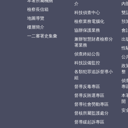
本署所屬機關
介
內
檢察長信箱
科技偵查中心
雙
地圖導覽
檢察業務電腦化
預
樓層簡介
協辦保護業務
會
一二審署史集彙
兼辦智慧財產檢察分
出
署業務
性
偵查終結公告
公
科技設備監控
政
各類犯罪追訴督導小
整
組
偵
督導反毒專區
專
督導反賄選專區
本
開
督導社會勞動專區
安
督核所屬監護處分
督導緩起訴專區