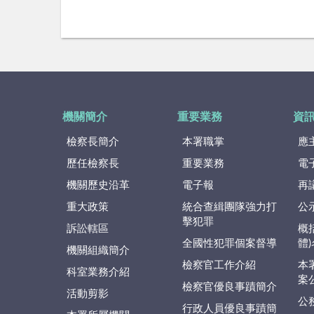
機關簡介
重要業務
資
檢察長簡介
本署職掌
應
歷任檢察長
重要業務
電
機關歷史沿革
電子報
再
重大政策
統合查緝團隊強力打
公
擊犯罪
訴訟轄區
概
全國性犯罪個案督導
體
機關組織簡介
檢察官工作介紹
本
科室業務介紹
案
檢察官優良事蹟簡介
活動剪影
公
行政人員優良事蹟簡