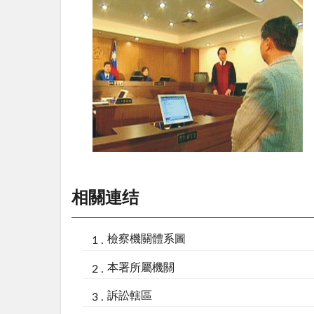
相關連结
檢察機關體系圖
本署所屬機關
訴訟轄區