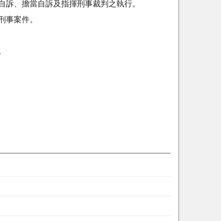
助自訴、擔當自訴及指揮刑事裁判之執行。
之刑事案件。
。