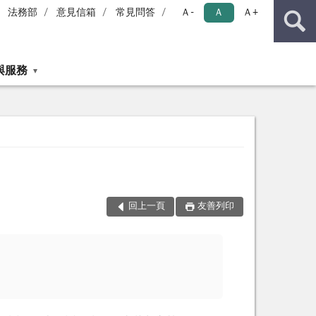
法務部
意見信箱
常見問答
Ａ-
Ａ
Ａ+
與服務
回上一頁
友善列印