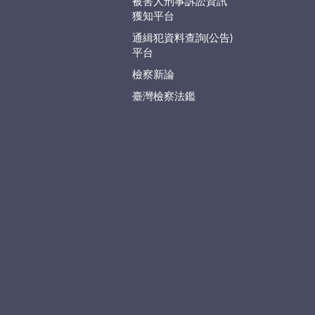
被害人刑事訴訟資訊
獲知平台
通緝犯資料查詢(公告)
平台
檢察新論
臺灣檢察法鑑