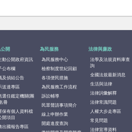
訊公開
為民服務
法律與廉政
主動公開政府資訊
為民服務中心
法學及法規資料庫查
詢
子公布欄
檢察制度世紀回顧
全國法規最新消息
議及偵結公告
各項便民措施
生活與法律
示送達專區
為民服務工作流程
法律詞彙解釋
括選任鑑定機關(團
訴訟輔導
)名冊
法律常識問題
民眾聲請事項簡介
署保有個人資料檔
人權大步走專區
線上申辦作業
公開項目
常見問題
開庭進度查詢
務出國報告專區
法律宣導資料