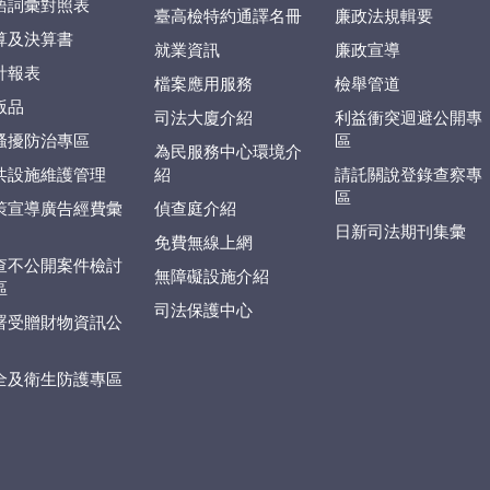
語詞彙對照表
臺高檢特約通譯名冊
廉政法規輯要
算及決算書
就業資訊
廉政宣導
計報表
檔案應用服務
檢舉管道
版品
司法大廈介紹
利益衝突迴避公開專
騷擾防治專區
區
為民服務中心環境介
共設施維護管理
紹
請託關說登錄查察專
區
策宣導廣告經費彙
偵查庭介紹
日新司法期刊集彙
免費無線上網
查不公開案件檢討
無障礙設施介紹
區
司法保護中心
署受贈財物資訊公
全及衛生防護專區