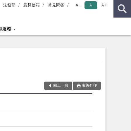
法務部
意見信箱
常見問答
Ａ-
Ａ
Ａ+
與服務
回上一頁
友善列印