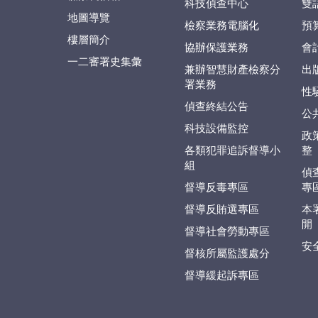
科技偵查中心
雙
地圖導覽
檢察業務電腦化
預
樓層簡介
協辦保護業務
會
一二審署史集彙
兼辦智慧財產檢察分
出
署業務
性
偵查終結公告
公
科技設備監控
政
各類犯罪追訴督導小
整
組
偵
督導反毒專區
專
督導反賄選專區
本
開
督導社會勞動專區
安
督核所屬監護處分
督導緩起訴專區