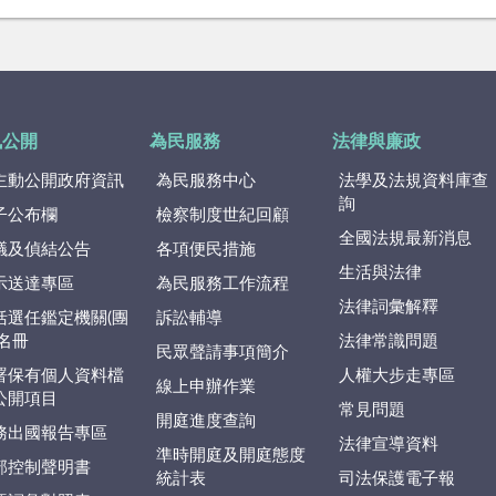
訊公開
為民服務
法律與廉政
主動公開政府資訊
為民服務中心
法學及法規資料庫查
詢
子公布欄
檢察制度世紀回顧
全國法規最新消息
議及偵結公告
各項便民措施
生活與法律
示送達專區
為民服務工作流程
法律詞彙解釋
括選任鑑定機關(團
訴訟輔導
)名冊
法律常識問題
民眾聲請事項簡介
署保有個人資料檔
人權大步走專區
線上申辦作業
公開項目
常見問題
開庭進度查詢
務出國報告專區
法律宣導資料
準時開庭及開庭態度
部控制聲明書
統計表
司法保護電子報