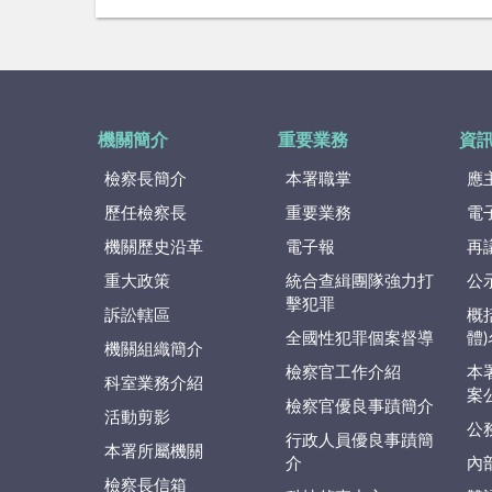
機關簡介
重要業務
資
檢察長簡介
本署職掌
應
歷任檢察長
重要業務
電
機關歷史沿革
電子報
再
重大政策
統合查緝團隊強力打
公
擊犯罪
訴訟轄區
概
全國性犯罪個案督導
體
機關組織簡介
檢察官工作介紹
本
科室業務介紹
案
檢察官優良事蹟簡介
活動剪影
公
行政人員優良事蹟簡
本署所屬機關
介
內
檢察長信箱