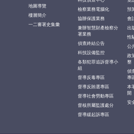
科技偵查中心
雙
地圖導覽
檢察業務電腦化
預
樓層簡介
協辦保護業務
會
一二審署史集彙
兼辦智慧財產檢察分
出
署業務
性
偵查終結公告
公
科技設備監控
政
各類犯罪追訴督導小
整
組
偵
督導反毒專區
專
督導反賄選專區
本
開
督導社會勞動專區
安
督核所屬監護處分
督導緩起訴專區