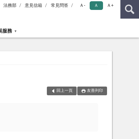
法務部
意見信箱
常見問答
Ａ-
Ａ
Ａ+
與服務
回上一頁
友善列印