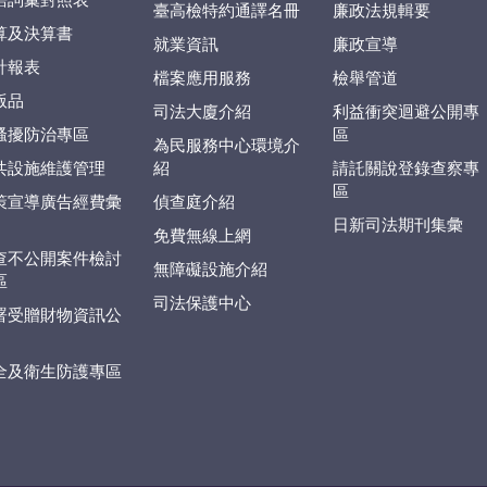
語詞彙對照表
臺高檢特約通譯名冊
廉政法規輯要
算及決算書
就業資訊
廉政宣導
計報表
檔案應用服務
檢舉管道
版品
司法大廈介紹
利益衝突迴避公開專
騷擾防治專區
區
為民服務中心環境介
共設施維護管理
紹
請託關說登錄查察專
區
策宣導廣告經費彙
偵查庭介紹
日新司法期刊集彙
免費無線上網
查不公開案件檢討
無障礙設施介紹
區
司法保護中心
署受贈財物資訊公
全及衛生防護專區