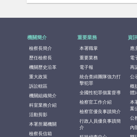
機關簡介
重要業務
資
檢察長簡介
本署職掌
應
歷任檢察長
重要業務
電
機關歷史沿革
電子報
再
重大政策
統合查緝團隊強力打
公
擊犯罪
訴訟轄區
概
全國性犯罪個案督導
體
機關組織簡介
檢察官工作介紹
本
科室業務介紹
案
檢察官優良事蹟簡介
活動剪影
公
行政人員優良事蹟簡
本署所屬機關
介
內
檢察長信箱