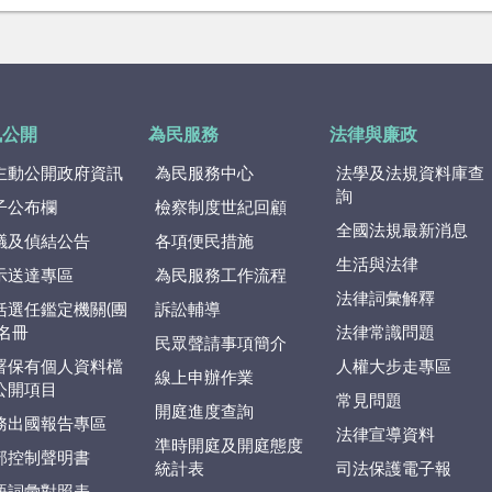
訊公開
為民服務
法律與廉政
主動公開政府資訊
為民服務中心
法學及法規資料庫查
詢
子公布欄
檢察制度世紀回顧
全國法規最新消息
議及偵結公告
各項便民措施
生活與法律
示送達專區
為民服務工作流程
法律詞彙解釋
括選任鑑定機關(團
訴訟輔導
)名冊
法律常識問題
民眾聲請事項簡介
署保有個人資料檔
人權大步走專區
線上申辦作業
公開項目
常見問題
開庭進度查詢
務出國報告專區
法律宣導資料
準時開庭及開庭態度
部控制聲明書
統計表
司法保護電子報