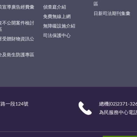
區
策宣導廣告經費彙
偵查庭介紹
日新司法期刊集彙
免費無線上網
查不公開案件檢討
無障礙設施介紹
區
司法保護中心
署受贈財物資訊公
全及衛生防護專區
南路一段124號
總機(02)2371-32
為民服務中心電話 (0