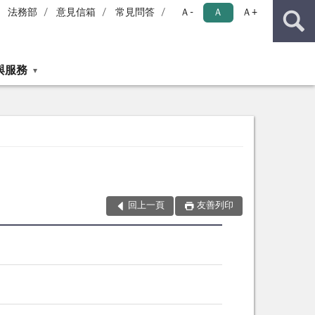
法務部
意見信箱
常見問答
Ａ-
Ａ
Ａ+
與服務
回上一頁
友善列印