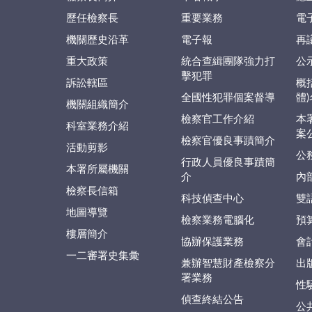
歷任檢察長
重要業務
電
機關歷史沿革
電子報
再
重大政策
統合查緝團隊強力打
公
擊犯罪
訴訟轄區
概
全國性犯罪個案督導
體
機關組織簡介
檢察官工作介紹
本
科室業務介紹
案
檢察官優良事蹟簡介
活動剪影
公
行政人員優良事蹟簡
本署所屬機關
介
內
檢察長信箱
科技偵查中心
雙
地圖導覽
檢察業務電腦化
預
樓層簡介
協辦保護業務
會
一二審署史集彙
兼辦智慧財產檢察分
出
署業務
性
偵查終結公告
公