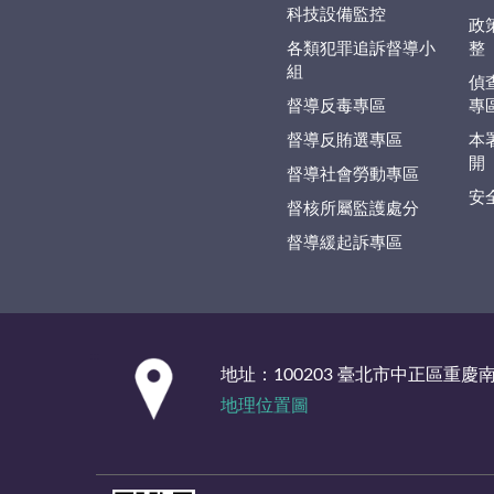
科技設備監控
政
各類犯罪追訴督導小
整
組
偵
督導反毒專區
專
督導反賄選專區
本
開
督導社會勞動專區
安
督核所屬監護處分
督導緩起訴專區
:::
地址：100203 臺北市中正區重慶
地理位置圖