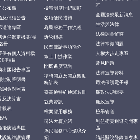
詢
子公布欄
檢察制度世紀回顧
全國法規最新消息
議及偵結公告
各項便民措施
生活與法律
示送達專區
為民服務工作流程
法律詞彙解釋
括選任鑑定機關(團
訴訟輔導
)名冊
法律常識問題
民眾聲請事項簡介
署保有個人資料檔
人權大步走專區
線上申辦作業
公開項目
常見問題
開庭進度查詢
務出國報告專區
法律宣導資料
準時開庭及開庭態度
部控制聲明書
統計表
司法保護電子報
語詞彙對照表
臺高檢特約通譯名冊
廉政法規輯要
算及決算書
就業資訊
廉政宣導
計報表
檔案應用服務
檢舉管道
版品
司法大廈介紹
利益衝突迴避公開專
騷擾防治專區
區
為民服務中心環境介
共設施維護管理
紹
請託關說登錄查察專