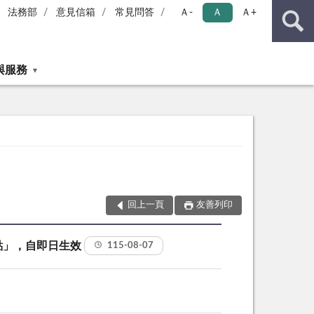
法務部
意見信箱
常見問答
Ａ-
Ａ
Ａ+
與服務
回上一頁
友善列印
點」，自即日生效
115-08-07