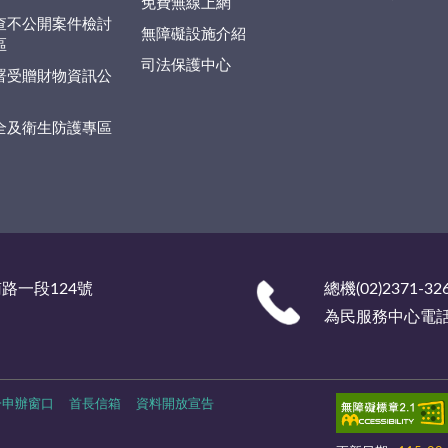
免費無線上網
查不公開案件檢討
無障礙設施介紹
區
司法保護中心
署受贈財物資訊公
全及衛生防護專區
南路一段124號
總機(02)2371-32
為民服務中心電話 (0
一申辦窗口
首長信箱
資料開放宣告