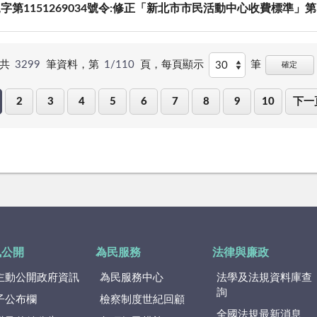
字第1151269034號令:修正「新北市市民活動中心收費標準」
共
3299
筆資料，第
1/110
頁，每頁顯示
筆
確定
2
3
4
5
6
7
8
9
10
下一
訊公開
為民服務
法律與廉政
主動公開政府資訊
為民服務中心
法學及法規資料庫查
詢
子公布欄
檢察制度世紀回顧
全國法規最新消息