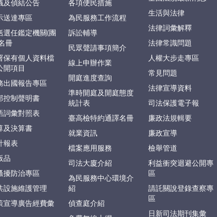
議及偵結公告
各項便民措施
生活與法律
示送達專區
為民服務工作流程
法律詞彙解釋
括選任鑑定機關(團
訴訟輔導
)名冊
法律常識問題
民眾聲請事項簡介
署保有個人資料檔
人權大步走專區
線上申辦作業
公開項目
常見問題
開庭進度查詢
務出國報告專區
法律宣導資料
準時開庭及開庭態度
部控制聲明書
統計表
司法保護電子報
語詞彙對照表
臺高檢特約通譯名冊
廉政法規輯要
算及決算書
就業資訊
廉政宣導
計報表
檔案應用服務
檢舉管道
版品
司法大廈介紹
利益衝突迴避公開專
騷擾防治專區
區
為民服務中心環境介
共設施維護管理
紹
請託關說登錄查察專
區
策宣導廣告經費彙
偵查庭介紹
日新司法期刊集彙