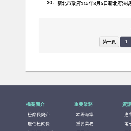
30
新北市政府115年8月5日新北府法規
第一頁
1
機關簡介
重要業務
資
檢察長簡介
本署職掌
應
歷任檢察長
重要業務
電