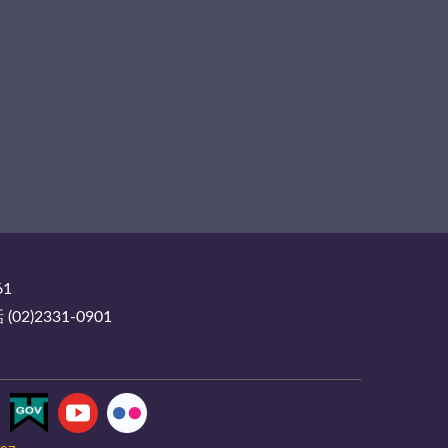
61
2)2331-0901