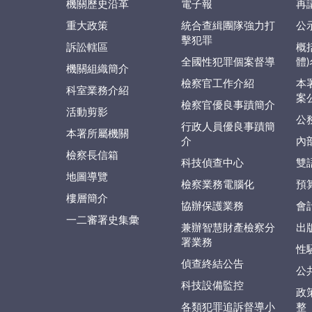
機關歷史沿革
電子報
再
重大政策
統合查緝團隊強力打
公
擊犯罪
訴訟轄區
概
全國性犯罪個案督導
體
機關組織簡介
檢察官工作介紹
本
科室業務介紹
案
檢察官優良事蹟簡介
活動剪影
公
行政人員優良事蹟簡
本署所屬機關
介
內
檢察長信箱
科技偵查中心
雙
地圖導覽
檢察業務電腦化
預
樓層簡介
協辦保護業務
會
一二審署史集彙
兼辦智慧財產檢察分
出
署業務
性
偵查終結公告
公
科技設備監控
政
各類犯罪追訴督導小
整