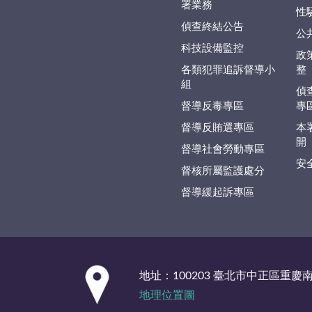
署業務
性
偵查終結公告
公
科技設備監控
政
各類犯罪追訴督導小
整
組
偵
督導反毒專區
專
督導反賄選專區
本
開
督導社會勞動專區
安
督核所屬監護處分
督導緩起訴專區
:::
地址：100203 臺北市中正區重慶
地理位置圖