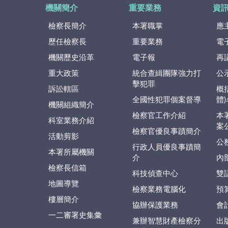
機關簡介
重要業務
資
檢察長簡介
本署職掌
應
歷任檢察長
重要業務
電
機關歷史沿革
電子報
再
重大政策
統合查緝團隊強力打
公
擊犯罪
訴訟轄區
概
全國性犯罪個案督導
體
機關組織簡介
檢察官工作介紹
本
科室業務介紹
案
檢察官優良事蹟簡介
活動剪影
公
行政人員優良事蹟簡
本署所屬機關
介
內
檢察長信箱
科技偵查中心
雙
地圖導覽
檢察業務電腦化
預
樓層簡介
協辦保護業務
會
一二審署史集彙
兼辦智慧財產檢察分
出