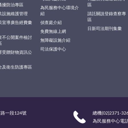
騷擾防治專區
區
為民服務中心環境介
共設施維護管理
紹
請託關說登錄查察專
區
策宣導廣告經費彙
偵查庭介紹
日新司法期刊集彙
免費無線上網
查不公開案件檢討
無障礙設施介紹
區
司法保護中心
署受贈財物資訊公
全及衛生防護專區
南路一段124號
總機(02)2371-32
為民服務中心電話 (0