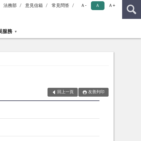
法務部
意見信箱
常見問答
Ａ-
Ａ
Ａ+
與服務
回上一頁
友善列印