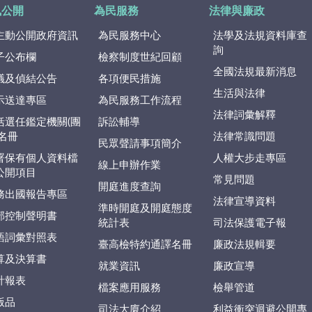
訊公開
為民服務
法律與廉政
主動公開政府資訊
為民服務中心
法學及法規資料庫查
詢
子公布欄
檢察制度世紀回顧
全國法規最新消息
議及偵結公告
各項便民措施
生活與法律
示送達專區
為民服務工作流程
法律詞彙解釋
括選任鑑定機關(團
訴訟輔導
)名冊
法律常識問題
民眾聲請事項簡介
署保有個人資料檔
人權大步走專區
線上申辦作業
公開項目
常見問題
開庭進度查詢
務出國報告專區
法律宣導資料
準時開庭及開庭態度
部控制聲明書
統計表
司法保護電子報
語詞彙對照表
臺高檢特約通譯名冊
廉政法規輯要
算及決算書
就業資訊
廉政宣導
計報表
檔案應用服務
檢舉管道
版品
司法大廈介紹
利益衝突迴避公開專