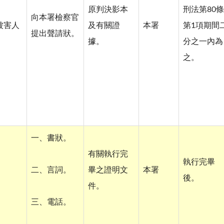
原判決影本
刑法第80條
向本署檢察官
被害人
及有關證
本署
第1項期間
提出聲請狀。
據。
分之一內為
之。
一、書狀。
有關執行完
執行完畢
二、言詞。
畢之證明文
本署
後。
件。
三、電話。