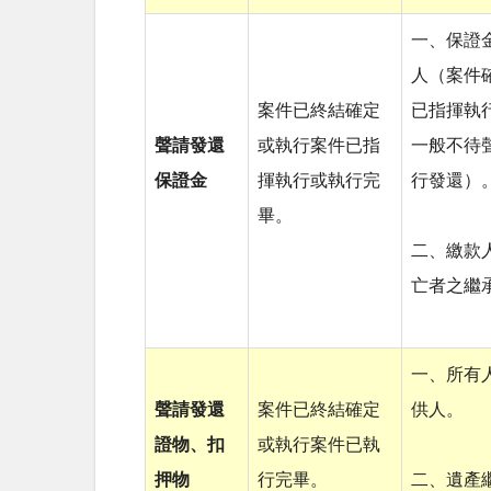
一、保證
人（案件
案件已終結確定
已指揮執
聲請發還
或執行案件已指
一般不待
保證金
揮執行或執行完
行發還）
畢。
二、繳款
亡者之繼
一、所有
聲請發還
案件已終結確定
供人。
證物、扣
或執行案件已執
押物
行完畢。
二、遺產