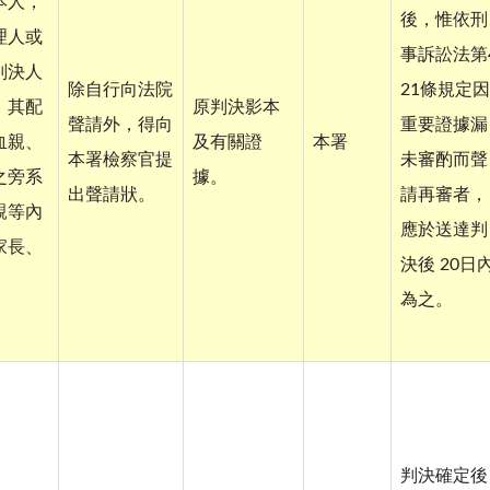
本人，
後，惟依刑
理人或
事訴訟法第
判決人
除自行向法院
21條規定因
，其配
原判決影本
聲請外，得向
重要證據漏
血親、
及有關證
本署
本署檢察官提
未審酌而聲
之旁系
據。
出聲請狀。
請再審者，
親等內
應於送達判
家長、
決後 20日
為之。
判決確定後