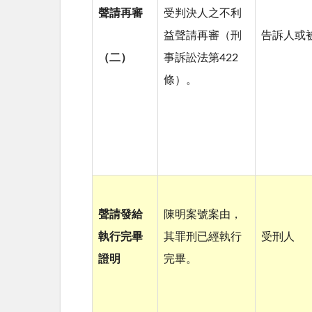
聲請再審
受判決人之不利
益聲請再審（刑
告訴人或
（二）
事訴訟法第422
條）。
聲請發給
陳明案號案由，
執行完畢
其罪刑已經執行
受刑人
證明
完畢。