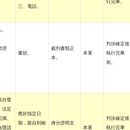
行完畢。
三、電話。
人。
判決確定後
代理
裁判書類正
書狀。
本署
執行完畢
本。
前。
。
親自聲
，法定
應於指定日
配偶、
判決確定後
期，親自到檢
身分證明文
為聲請
本署
執行完畢