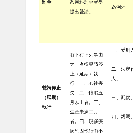
罰金
欲易科罰金者得
為例外。
提出聲請。
一、受刑
有下有下列事由
之一者得聲請停
二、法定
止（延期）執
人。
行：一、心神喪
聲請停止
失。二、懷胎五
（延期）
三、配偶
月以上者。三、
執行
生產未滿二月
四、親屬
者。四、現罹疾
病恐因執行而不