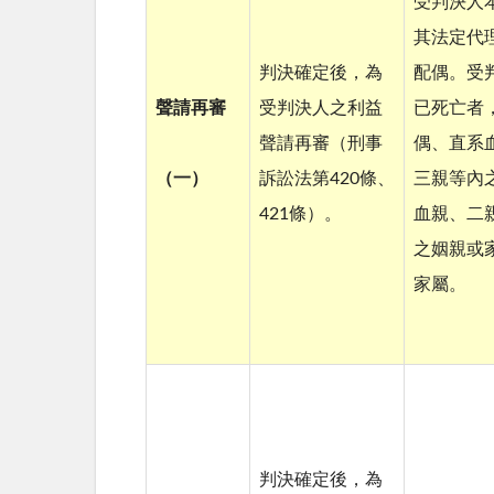
受判決人
其法定代
判決確定後，為
配偶。受
聲請再審
受判決人之利益
已死亡者
聲請再審（刑事
偶、直系
（一）
訴訟法第420條、
三親等內
421條）。
血親、二
之姻親或
家屬。
判決確定後，為