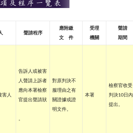
應附繳
受理
聲請
人
聲請程序
文 件
機關
期間
告訴人或被害
人聲請上訴者
對原判決不
檢察官收受
應向本署檢察
服理由之有
被害人
本署
判決10日內
官提出聲請狀
關證據或證
提出。
明文件。
。