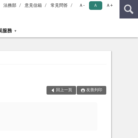
法務部
意見信箱
常見問答
Ａ-
Ａ
Ａ+
與服務
回上一頁
友善列印