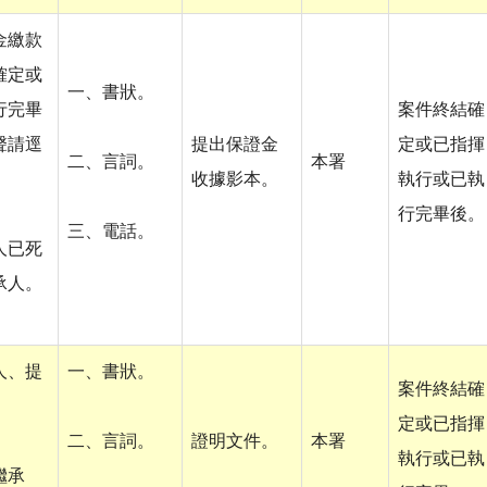
金繳款
確定或
一、書狀。
行完畢
案件終結確
聲請逕
提出保證金
定或已指揮
二、言詞。
本署
。
收據影本。
執行或已執
行完畢後。
三、電話。
人已死
承人。
人、提
一、書狀。
案件終結確
定或已指揮
二、言詞。
證明文件。
本署
執行或已執
繼承