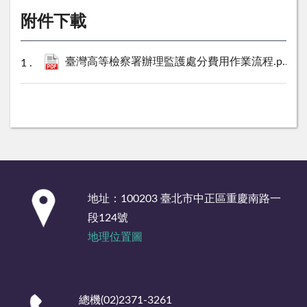
附件下載
臺灣高等檢察署辦理監護處分費用作業流程.pdf
33
:::
地址：100203 臺北市中正區重慶南路一
段124號
地理位置圖
總機(02)2371-3261