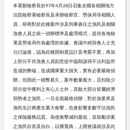
本署顏檢察長於97年4月28日召集全國各相關地方
法院檢察署檢察長及承辦檢察官、勞保局等相關人
員，研商對於此種案件涉及刑事責任之漁民及相關
漁會人員之統一偵辦標準及處理模式，提供各地檢
署及勞保局作為處理的依據。會議中經與會人士充
分討論後，認為此種因制度設計及考覈不實，再加
上部分不肖漁會人員刻意從中協助謀得不法利益所
造成的弊端，造成國庫重大損失，實有必要嚴格偵
辦。但因此一積弊甚久，案件數量龐大，且扣除少
部分從中獲利之有心人士外，其餘大部分皆屬經濟
弱勢者之漁民，一旦全面嚴格偵辦，對於漁業界及
漁民生計將產生重大衝擊，也會影響多數守法漁民
之保險服務品質。為使衝擊減到最低，並鼓勵涉案
之漁民自首及自白，以獲寬典，上開會議就涉及此