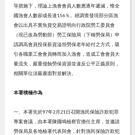
等措施下，理論上漁會會員人數應逐年遞減，惟全
國漁會人數卻成長達156％。經調查發現部分區漁
會以出具不實魚貨交易證明向行政院勞工委員會
（現已改為勞動部）勞工保險局（下稱勞保局）申
請調高會員投保薪資溢領勞保老年給付之方式，吸
引各職業工會會員轉而加入漁會，造成工會會員大
量流失，嚴重侵蝕勞保資源並違反公平正義原則，
相關單位須嚴肅面對並解決。
本署積極作為
一、本署先於97年2月21日召開漁民保險詐欺犯罪
專案會議，由本署陳國鳴檢察官擔任主席，並邀請
勞保局及各地檢署代表與會，針對漁民保險詐欺犯