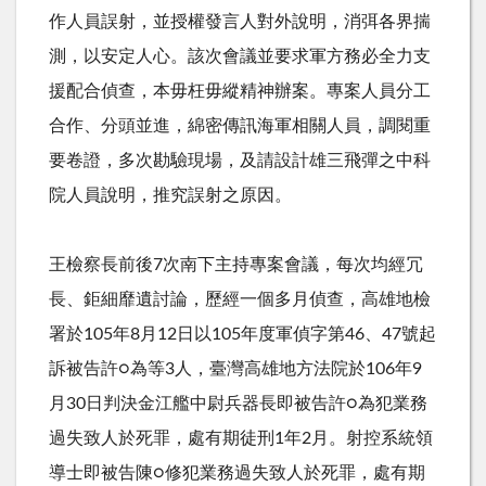
作人員誤射，並授權發言人對外說明，消弭各界揣
測，以安定人心。該次會議並要求軍方務必全力支
援配合偵查，本毋枉毋縱精神辦案。專案人員分工
合作、分頭並進，綿密傳訊海軍相關人員，調閱重
要卷證，多次勘驗現場，及請設計雄三飛彈之中科
院人員說明，推究誤射之原因。
王檢察長前後7次南下主持專案會議，每次均經冗
長、鉅細靡遺討論，歷經一個多月偵查，高雄地檢
署於105年8月12日以105年度軍偵字第46、47號起
訴被告許○為等3人，臺灣高雄地方法院於106年9
月30日判決金江艦中尉兵器長即被告許○為犯業務
過失致人於死罪，處有期徒刑1年2月。射控系統領
導士即被告陳○修犯業務過失致人於死罪，處有期