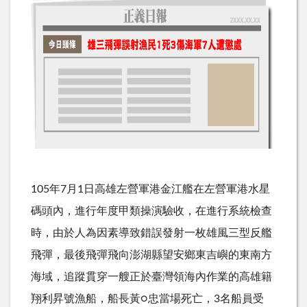
105年7月1日高雄左營軍港金江艦在左營軍港水星
碼頭內，進行年度甲類操演驗收，在進行系統檢查
時，由於人為因素導致錯誤發射一枚雄風三型反艦
飛彈，最後飛彈飛向澎湖縣望安鄉東吉嶼的東南方
海域，追蹤貫穿一艘正於臺灣領海內作業的高雄籍
翔利昇號漁船，船長黃○忠當場死亡，3名船員受