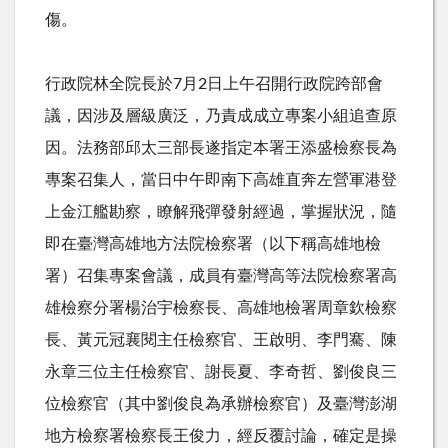
傷。
行政院林全院長於7月2日上午召開行政院跨部會
議，因涉及層級廣泛，乃責成成立專案小組追查原
因。法務部邱太三部長遂指定本署王添盛檢察長為
專案召集人，當日中午即南下高雄直奔左營軍港登
上金江艦勘察，瞭解飛彈發射經過，掌握狀況，隨
即在臺灣高雄地方法院檢察署（以下稱高雄地檢
署）召集專案會議，成員有臺灣高等法院檢察署高
雄檢察分署楊治宇檢察長、高雄地檢署周章欽檢察
長、黃元冠襄閱主任檢察官、王啟明、李門騫、陳
永章三位主任檢察官、謝長夏、李奇哲、劉俊良三
位檢察官（其中劉俊良為承辦檢察官）及臺灣澎湖
地方檢察署檢察長王俊力，經反覆討論，確定是操