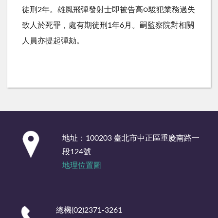
徒刑2年。雄風飛彈發射士即被告高○駿犯業務過失
致人於死罪，處有期徒刑1年6月。嗣監察院對相關
人員亦提起彈劾。
:::
地址：100203 臺北市中正區重慶南路一
段124號
地理位置圖
總機(02)2371-3261