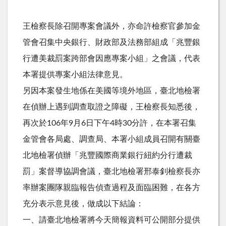
王檢察長除召開專案會議外，亦命許檢察官參加金
管會召集中央銀行、財政部及法務部組成「兆豐銀
行遭美裁罰案跨部會因應專案小組」之會議，代表
本署提供專案小組法律意見。
另因本案發生地係在美國等境外地區，臺北地檢署
在偵辦上遇到調查取證之障礙，王檢察長知悉後，
再次於106年9月6日下午4時30分許，在本署召集
金管會各局處、調查局、本署小組成員召開有關臺
北地檢署偵辦「兆豐國際商業銀行紐約分行遭裁
罰」案督導協調會議，臺北地檢署邢泰釗檢察長亦
率辦案團隊親臨報告偵查過程及面臨困難，在各方
充分表示意見後，做成以下結論：
一、請臺北地檢署將今天簡報資料可公開部分提供