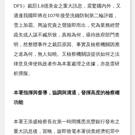
DFS）裁罰1.8億美金之重大訊息，震驚國內外，又
適逢我國即將在107年接受洗錢防制第二輪評鑑，
雪上加霜。輿論究責之聲隨即而出，究為業務經營
疏失或人謀不臧所致，真相為何，亟待政府部門查
明，然整體事件之裁罰原因、事實及檢察機關因應
之道為何，無人知曉。又檢察機關該提供如何之法
律意見俾使執政者作為本案處理之依據，亦急需研
析撰擬。
本署指揮與督導，協調與溝通，發揮高度的檢察權
功能
本署王添盛檢察長在第一時間獲悉兆豐銀行發布之
重大訊息後，當晚，旋即致電本署偵查經濟犯罪中