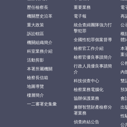
歷任檢察長
重要業務
電
機關歷史沿革
電子報
再
重大政策
統合查緝團隊強力打
公
擊犯罪
訴訟轄區
概
全國性犯罪個案督導
體
機關組織簡介
檢察官工作介紹
本
科室業務介紹
案
檢察官優良事蹟簡介
活動剪影
公
行政人員優良事蹟簡
本署所屬機關
介
內
檢察長信箱
科技偵查中心
雙
地圖導覽
檢察業務電腦化
預
樓層簡介
協辦保護業務
會
一二審署史集彙
兼辦智慧財產檢察分
出
署業務
性
偵查終結公告
公