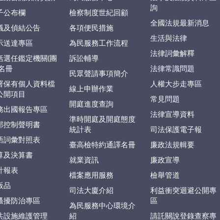
詢
子公布欄
檢察制度世紀回顧
全國法規最新消息
議及偵結公告
各項便民措施
生活與法律
示送達專區
為民服務工作流程
法律詞彙解釋
括選任鑑定機關(團
訴訟輔導
)名冊
法律常識問題
民眾聲請事項簡介
署保有個人資料檔
人權大步走專區
線上申辦作業
公開項目
常見問題
開庭進度查詢
務出國報告專區
法律宣導資料
準時開庭及開庭態度
部控制聲明書
統計表
司法保護電子報
語詞彙對照表
臺高檢特約通譯名冊
廉政法規輯要
算及決算書
就業資訊
廉政宣導
計報表
檔案應用服務
檢舉管道
版品
司法大廈介紹
利益衝突迴避公開專
騷擾防治專區
區
為民服務中心環境介
共設施維護管理
紹
請託關說登錄查察專