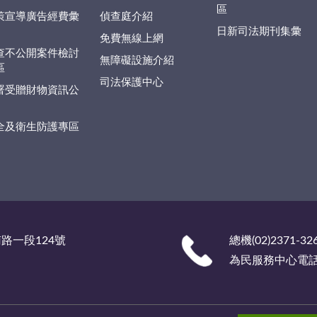
區
策宣導廣告經費彙
偵查庭介紹
日新司法期刊集彙
免費無線上網
查不公開案件檢討
無障礙設施介紹
區
司法保護中心
署受贈財物資訊公
全及衛生防護專區
南路一段124號
總機(02)2371-32
為民服務中心電話 (0