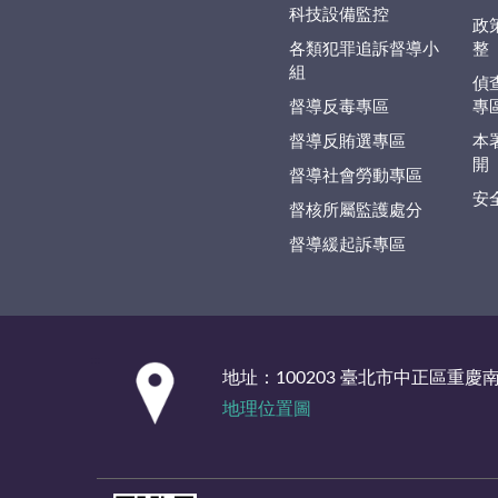
科技設備監控
政
各類犯罪追訴督導小
整
組
偵
督導反毒專區
專
督導反賄選專區
本
開
督導社會勞動專區
安
督核所屬監護處分
督導緩起訴專區
:::
地址：100203 臺北市中正區重慶
地理位置圖