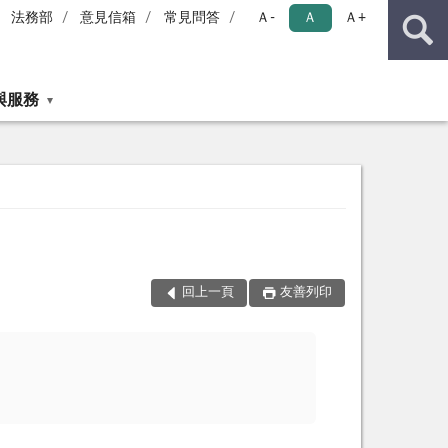
法務部
意見信箱
常見問答
Ａ-
Ａ
Ａ+
與服務
回上一頁
友善列印