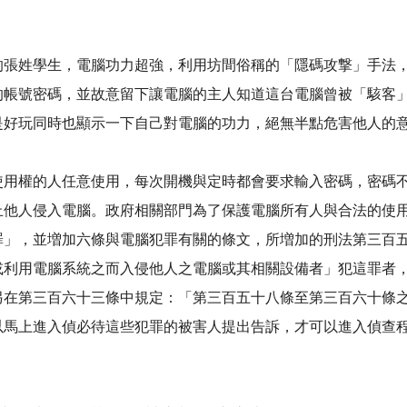
的張姓學生，電腦功力超強，利用坊間俗稱的「隱碼攻撃」手法
的帳號密碼，並故意留下讓電腦的主人知道這台電腦曾被「駭客
是好玩同時也顯示一下自己對電腦的功力，絕無半點危害他人的
使用權的人任意使用，每次開機與定時都會要求輸入密碼，密碼
止他人侵入電腦。政府相關部門為了保護電腦所有人與合法的使
罪」，並増加六條與電腦犯罪有關的條文，所増加的刑法第三百
或利用電腦系統之而入侵他人之電腦或其相關設備者」犯這罪者
另在第三百六十三條中規定：「第三百五十八條至第三百六十條
以馬上進入偵必待這些犯罪的被害人提出告訴，才可以進入偵查