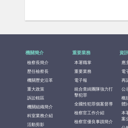
機關簡介
重要業務
資
檢察長簡介
本署職掌
應
歷任檢察長
重要業務
電
機關歷史沿革
電子報
再
重大政策
統合查緝團隊強力打
公
擊犯罪
訴訟轄區
概
全國性犯罪個案督導
體
機關組織簡介
檢察官工作介紹
本
科室業務介紹
案
檢察官優良事蹟簡介
活動剪影
公