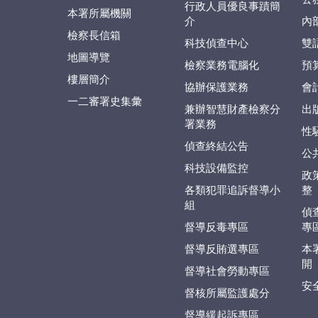
行政人員優良事蹟簡
本署所屬機關
介
內
檢察長信箱
科技偵查中心
雙
地圖導覽
檢察業務電腦化
預
樓層簡介
協辦保護業務
會
一二審署史集彙
兼辦智慧財產檢察分
出
署業務
性
偵查終結公告
公
科技設備監控
政
各類犯罪追訴督導小
整
組
偵
督導反毒專區
專
督導反賄選專區
本
開
督導社會勞動專區
安
督核所屬監護處分
督導緩起訴專區