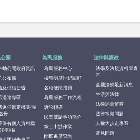
訊公開
為民服務
法律與廉政
主動公開政府資訊
為民服務中心
法學及法規資料庫查
詢
子公布欄
檢察制度世紀回顧
全國法規最新消息
議及偵結公告
各項便民措施
生活與法律
示送達專區
為民服務工作流程
法律詞彙解釋
括選任鑑定機關(團
訴訟輔導
)名冊
法律常識問題
民眾聲請事項簡介
署保有個人資料檔
人權大步走專區
線上申辦作業
公開項目
常見問題
開庭進度查詢
務出國報告專區