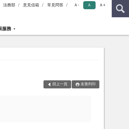
法務部
意見信箱
常見問答
Ａ-
Ａ
Ａ+
與服務
回上一頁
友善列印