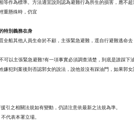
相等作為標準。方法適宜說則認為避難行為所生的損害，應不超
輕重懸殊時，仍宜
的特別義務在身
罝全船其他人員生命於不顧，主張緊急避難，逕自行避難逃命去
可不可以主張緊急避難?有一項事實必須調查清楚，到底是誰踩下
姓嫌犯到案後則否認郭女的說法，說他並沒有踩油門，如果郭女
中所援引之相關法規如有變動，仍請注意依最新之法規為準。
，不代表本署立場。