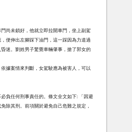
車門尚未鎖好，他就立即拉開車門，坐上副駕
應，便伸出左腳踩下油門，這一踩因為力道過
入昏迷。劉姓男子驚覺車輛肇事，搶了郭女的
，依據案情來判斷，女駕駛應為被害人，可以
必負任何刑事責任的。條文全文如下: 「因避
或免除其刑。前項關於避免自己危難之規定，