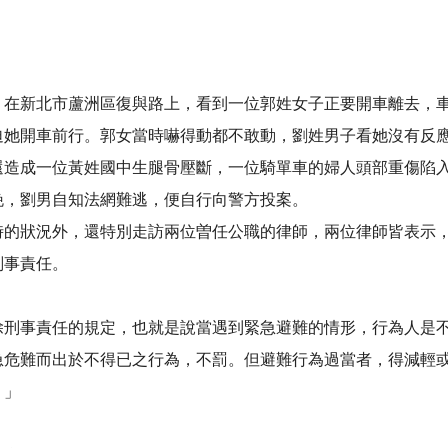
，在新北市蘆洲區復與路上，看到一位郭姓女子正要開車離去，
迫她開車前行。郭女當時嚇得動都不敢動，劉姓男子看她沒有反
還造成一位黃姓國中生腿骨壓斷，一位騎單車的婦人頭部重傷陷
晚，劉男自知法網難逃，便自行向警方投案。
時的狀況外，還特別走訪兩位曽任公職的律師，兩位律師皆表示
刑事責任。
刑事責任的規定，也就是說當遇到緊急避難的情形，行為人是不
急危難而出於不得已之行為，不罰。但避難行為過當者，得減輕
。」