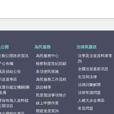
訊公開
為民服務
法律與廉政
主動公開政府資訊
為民服務中心
法學及法規資料庫查
詢
子公布欄
檢察制度世紀回顧
全國法規最新消息
議及偵結公告
各項便民措施
生活與法律
示送達專區
為民服務工作流程
法律詞彙解釋
括選任鑑定機關(團
訴訟輔導
)名冊
法律常識問題
民眾聲請事項簡介
署保有個人資料檔
人權大步走專區
線上申辦作業
公開項目
常見問題
開庭進度查詢
務出國報告專區