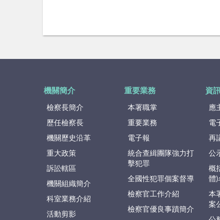
機關簡介
重要業務
資
檢察長簡介
本署職掌
應
歷任檢察長
重要業務
電
機關歷史沿革
電子報
再
重大政策
統合查緝團隊強力打
公
擊犯罪
訴訟轄區
概
全國性犯罪個案督導
體
機關組織簡介
檢察官工作介紹
本
科室業務介紹
案
檢察官優良事蹟簡介
活動剪影
公