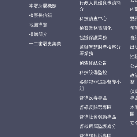
行政人員優良事蹟簡
本署所屬機關
介
內
檢察長信箱
科技偵查中心
雙
地圖導覽
檢察業務電腦化
預
樓層簡介
協辦保護業務
會
一二審署史集彙
兼辦智慧財產檢察分
出
署業務
性
偵查終結公告
公
科技設備監控
政
各類犯罪追訴督導小
整
組
偵
督導反毒專區
專
督導反賄選專區
本
開
督導社會勞動專區
安
督核所屬監護處分
督導緩起訴專區