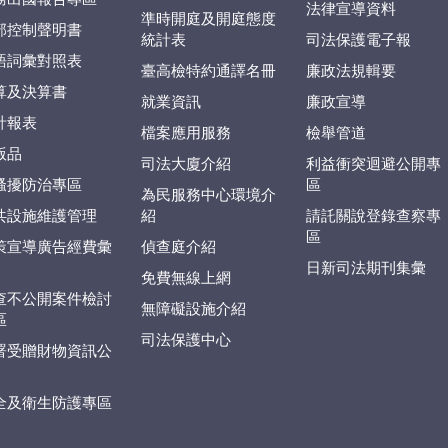
法律宣導資料
準時開庭及開庭態度
部控制聲明書
統計表
司法保護電子報
語詞彙對照表
臺高檢特約通譯名冊
廉政法規輯要
算及決算書
就業資訊
廉政宣導
計報表
檔案應用服務
檢舉管道
版品
司法大廈介紹
利益衝突迴避公開專
騷擾防治專區
區
為民服務中心環境介
共設施維護管理
紹
請託關說登錄查察專
區
策宣導廣告經費彙
偵查庭介紹
日新司法期刊集彙
免費無線上網
查不公開案件檢討
無障礙設施介紹
區
司法保護中心
署受贈財物資訊公
全及衛生防護專區