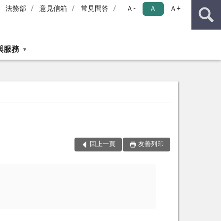
法務部
意見信箱
常見問答
Ａ-
Ａ
Ａ+
與服務
回上一頁
友善列印