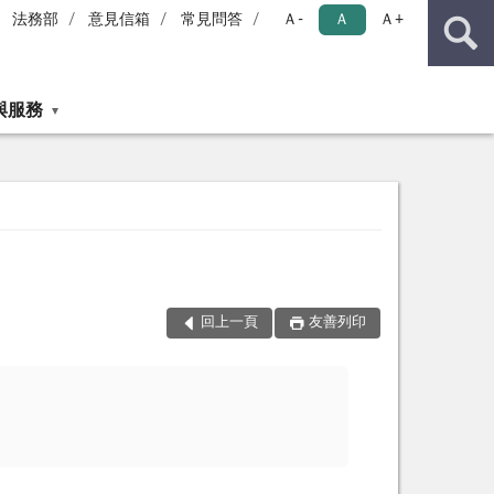
法務部
意見信箱
常見問答
Ａ-
Ａ
Ａ+
與服務
回上一頁
友善列印