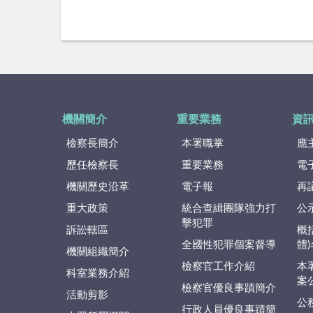
機關簡介
重要業務
資
檢察長簡介
本署職掌
應
歷任檢察長
重要業務
電
機關歷史沿革
電子報
再
重大政策
統合查緝團隊強力打
公
擊犯罪
訴訟轄區
概
全國性犯罪個案督導
體
機關組織簡介
檢察官工作介紹
本
科室業務介紹
案
檢察官優良事蹟簡介
活動剪影
公
行政人員優良事蹟簡