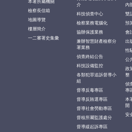
本署所屬機關
介
內
檢察長信箱
科技偵查中心
雙
地圖導覽
檢察業務電腦化
預
樓層簡介
協辦保護業務
會
一二審署史集彙
兼辦智慧財產檢察分
出
署業務
性
偵查終結公告
公
科技設備監控
政
各類犯罪追訴督導小
整
組
偵
督導反毒專區
專
督導反賄選專區
本
開
督導社會勞動專區
安
督核所屬監護處分
督導緩起訴專區