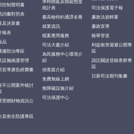
準時開庭及開庭態度
部控制聲明書
統計表
司法保護電子報
語詞彙對照表
臺高檢特約通譯名冊
廉政法規輯要
算及決算書
就業資訊
廉政宣導
計報表
檔案應用服務
檢舉管道
版品
司法大廈介紹
利益衝突迴避公開專
騷擾防治專區
區
為民服務中心環境介
共設施維護管理
紹
請託關說登錄查察專
區
策宣導廣告經費彙
偵查庭介紹
日新司法期刊集彙
免費無線上網
查不公開案件檢討
無障礙設施介紹
區
司法保護中心
署受贈財物資訊公
全及衛生防護專區