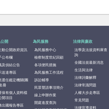
訊公開
為民服務
法律與廉政
主動公開政府資訊
為民服務中心
法學及法規資料庫查
詢
子公布欄
檢察制度世紀回顧
全國法規最新消息
議及偵結公告
各項便民措施
生活與法律
示送達專區
為民服務工作流程
法律詞彙解釋
括選任鑑定機關(團
訴訟輔導
)名冊
法律常識問題
民眾聲請事項簡介
署保有個人資料檔
人權大步走專區
線上申辦作業
公開項目
常見問題
開庭進度查詢
務出國報告專區
法律宣導資料