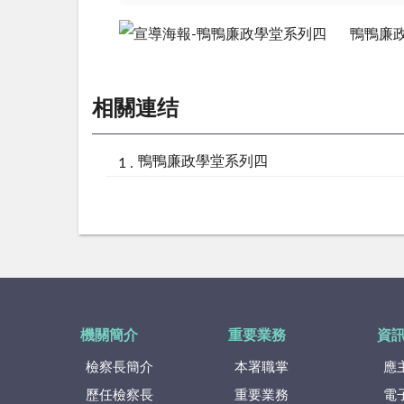
鴨鴨廉
相關連结
鴨鴨廉政學堂系列四
機關簡介
重要業務
資
檢察長簡介
本署職掌
應
歷任檢察長
重要業務
電