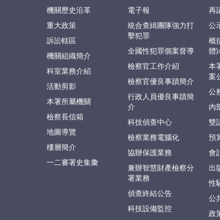
機關歷史沿革
電子報
再
重大政策
統合查緝團隊強力打
公
擊犯罪
訴訟轄區
概
全國性犯罪個案督導
體
機關組織簡介
檢察官工作介紹
本
科室業務介紹
案
檢察官優良事蹟簡介
活動剪影
公
行政人員優良事蹟簡
本署所屬機關
介
內
檢察長信箱
科技偵查中心
雙
地圖導覽
檢察業務電腦化
預
樓層簡介
協辦保護業務
會
一二審署史集彙
兼辦智慧財產檢察分
出
署業務
性
偵查終結公告
公
科技設備監控
政