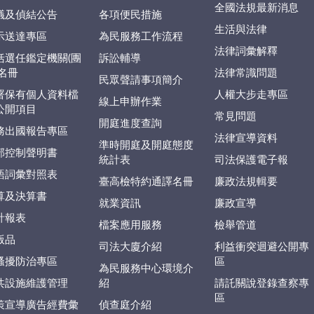
全國法規最新消息
議及偵結公告
各項便民措施
生活與法律
示送達專區
為民服務工作流程
法律詞彙解釋
括選任鑑定機關(團
訴訟輔導
)名冊
法律常識問題
民眾聲請事項簡介
署保有個人資料檔
人權大步走專區
線上申辦作業
公開項目
常見問題
開庭進度查詢
務出國報告專區
法律宣導資料
準時開庭及開庭態度
部控制聲明書
統計表
司法保護電子報
語詞彙對照表
臺高檢特約通譯名冊
廉政法規輯要
算及決算書
就業資訊
廉政宣導
計報表
檔案應用服務
檢舉管道
版品
司法大廈介紹
利益衝突迴避公開專
騷擾防治專區
區
為民服務中心環境介
共設施維護管理
紹
請託關說登錄查察專
區
策宣導廣告經費彙
偵查庭介紹