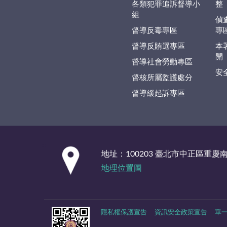
各類犯罪追訴督導小
整
組
偵
督導反毒專區
專
督導反賄選專區
本
開
督導社會勞動專區
安
督核所屬監護處分
督導緩起訴專區
:::
地址：100203 臺北市中正區重慶
地理位置圖
隱私權保護宣告
資訊安全政策宣告
單