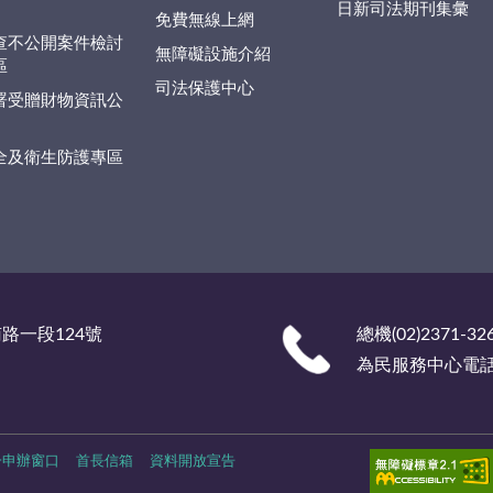
日新司法期刊集彙
免費無線上網
查不公開案件檢討
無障礙設施介紹
區
司法保護中心
署受贈財物資訊公
全及衛生防護專區
南路一段124號
總機(02)2371-32
為民服務中心電話 (0
一申辦窗口
首長信箱
資料開放宣告