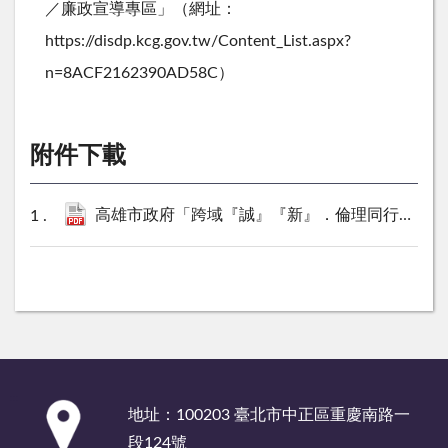
／
廉
政
宣
導
專
區
」
（
網
址
：
h
t
p
s
:
/
/
d
i
s
d
p
.
k
c
g
.
g
o
v
.
t
w
/
C
o
n
t
e
n
t
_
L
i
s
t
.
a
s
p
x
?
n
=
8
A
C
F
2
1
6
2
3
9
0
A
D
5
8
C
）
附件下載
高雄市政府「跨域『誠』『新』．倫理同行」誠信手冊.pdf
:::
地址：100203 臺北市中正區重慶南路一
段124號