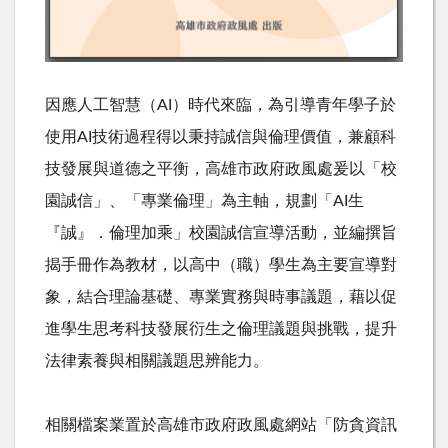
因
應
人
工
智
慧
（
A
I
）
時
代
來
臨
，
為
引
導
青
年
學
子
於
使
用
A
I
技
術
過
程
得
以
秉
持
誠
信
與
倫
理
價
值
，
兼
顧
科
技
發
展
與
道
德
之
平
衡
，
高
雄
市
政
府
政
風
處
爰
以
「
校
園
誠
信
」
、
「
專
業
倫
理
」
為
主
軸
，
規
劃
「
A
I
生
『
誠
』
．
倫
理
加
乘
」
校
園
誠
信
宣
導
活
動
，
並
編
撰
旨
揭
手
冊
作
為
教
材
，
以
高
中
（
職
）
學
生
為
主
要
宣
導
對
象
，
結
合
理
論
基
礎
、
專
業
實
務
與
時
事
議
題
，
藉
以
促
進
學
生
思
考
科
技
發
展
衍
生
之
倫
理
議
題
與
挑
戰
，
提
升
法
律
素
養
與
相
關
議
題
思
辨
能
力
。
相關檔案
業
置
於
高
雄
市
政
府
政
風
處
網
站
「
防
貪
資
訊