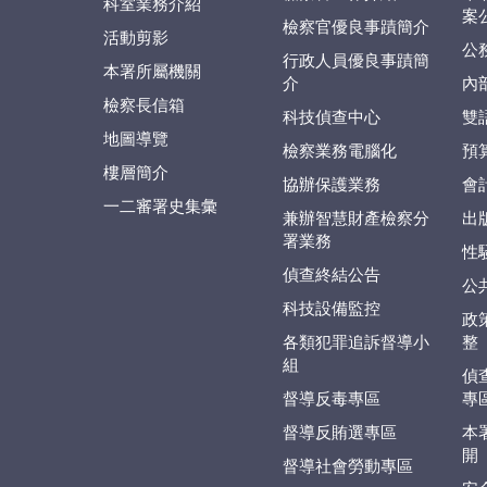
科室業務介紹
案
檢察官優良事蹟簡介
活動剪影
公
行政人員優良事蹟簡
本署所屬機關
介
內
檢察長信箱
科技偵查中心
雙
地圖導覽
檢察業務電腦化
預
樓層簡介
協辦保護業務
會
一二審署史集彙
兼辦智慧財產檢察分
出
署業務
性
偵查終結公告
公
科技設備監控
政
各類犯罪追訴督導小
整
組
偵
督導反毒專區
專
督導反賄選專區
本
開
督導社會勞動專區