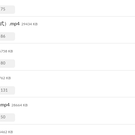
75
式）.mp4
29434 KB
86
6758 KB
80
762 KB
131
mp4
28664 KB
50
5462 KB