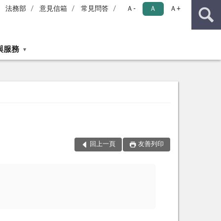
法務部
意見信箱
常見問答
Ａ-
Ａ
Ａ+
與服務
回上一頁
友善列印