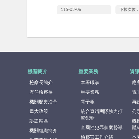
115-03-06
下載次數：
機關簡介
重要業務
資
檢察長簡介
本署職掌
應
歷任檢察長
重要業務
電
機關歷史沿革
電子報
再
重大政策
統合查緝團隊強力打
公
擊犯罪
訴訟轄區
概
全國性犯罪個案督導
體
機關組織簡介
檢察官工作介紹
本