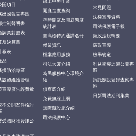
線上申辦作業
公開項目
常見問題
開庭進度查詢
務出國報告專區
法律宣導資料
準時開庭及開庭態度
部控制聲明書
統計表
司法保護電子報
語詞彙對照表
臺高檢特約通譯名冊
廉政法規輯要
算及決算書
就業資訊
廉政宣導
計報表
檔案應用服務
檢舉管道
版品
司法大廈介紹
利益衝突迴避公開專
騷擾防治專區
區
為民服務中心環境介
共設施維護管理
紹
請託關說登錄查察專
區
策宣導廣告經費彙
偵查庭介紹
日新司法期刊集彙
免費無線上網
查不公開案件檢討
無障礙設施介紹
區
司法保護中心
署受贈財物資訊公