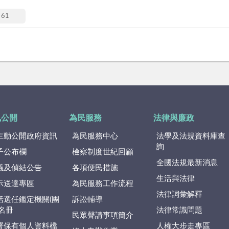
61
訊公開
為民服務
法律與廉政
主動公開政府資訊
為民服務中心
法學及法規資料庫查
詢
子公布欄
檢察制度世紀回顧
全國法規最新消息
議及偵結公告
各項便民措施
生活與法律
示送達專區
為民服務工作流程
法律詞彙解釋
括選任鑑定機關(團
訴訟輔導
)名冊
法律常識問題
民眾聲請事項簡介
署保有個人資料檔
人權大步走專區