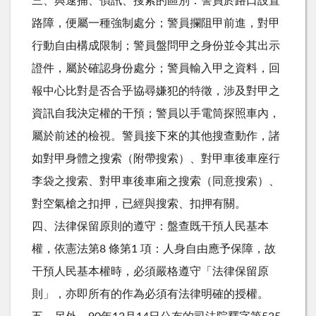
三、與逮捕、偵訊、搜索的區別：警員於路口設置
路障，便屬一種強制處分；警員攔阻甲前進，對甲
行動自由構成限制；警員盤問甲之身份並令其出示
證件，屬於確認身份處分；警員輸入甲之資料，回
報中心比對是否合乎協尋嫌犯的特徵，涉及對甲之
資訊自我決定權的干預；警員以手電筒探照車內，
屬於前述的檢視。警員接下來的其他搜查動作，諸
如對甲身體之搜索（附帶搜索）、對甲車後車座行
李袋之搜索、對甲車後車廂之搜索（同意搜索）、
對空氣槍之扣押，已經與搜索、扣押有關。
四、法律保留原則的遵守：盤查既干預人民基本
權，依憲法第8 條第1 項：人身自由應予保障，故
干預人民基本權時，必須嚴格遵守「法律保留原
則」，亦即所有的作為必須有法律明確的授權。