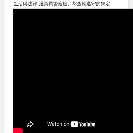
生活與法律-淺談員警臨檢、盤查應遵守的規定