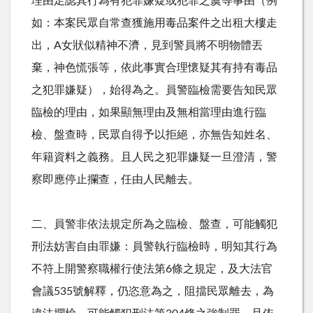
理由足認其行為有犯罪嫌疑或犯罪之虞等事由（例
如：本案民眾自常查獲施用毒品案件之出租大樓走
出，A女狀似精神不濟，見到警員將不明物體丟
棄，神色慌張等，依此事實合理懷疑其有持有毒品
之犯罪嫌疑），始得為之。員警臨檢需要告知民眾
臨檢的理由，如果顯無理由及無相當理由進行臨
檢、盤查時，民眾自得予以拒絕，亦無告知姓名、
年籍資料之義務。且人民之犯罪嫌疑一旦澄清，警
察即應停止攔查，任由人民離去。
二、員警非依法規定所為之臨檢、盤查，可能觸犯
刑法妨害自由罪嫌：員警執行臨檢時，明知其行為
不符上開警察職權行使法第6條之規定，及大法官
會議535號解釋，仍恣意為之，阻擋民眾離去，為