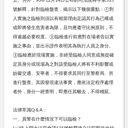
五、另外，90年12月14日公布的司法院釋字第535
號解釋，針對臨檢盤查，揭示以下幾個重點：①對
人實施之臨檢則須以有相當理由足認其行為已構成
或即將發生危害者為限，且均應遵守比例原則，不
得逾越必要程度。②臨檢進行前應對在場者告以實
施之事由，並出示證件表明其為執行人員之身分。
③臨檢應於現場實施，非經受臨檢人同意或無從確
定其身分或現場為之對該受臨檢人將有不利影響或
妨礙交通、安寧者，不得要求其同行至警察局、所
進行盤查。其因發現違法事實，應依法定程序處理
者外，身分一經查明，即應任其離去，不得稽延。
法律常識Q＆A：
一、員警在什麼情況下可以臨檢？