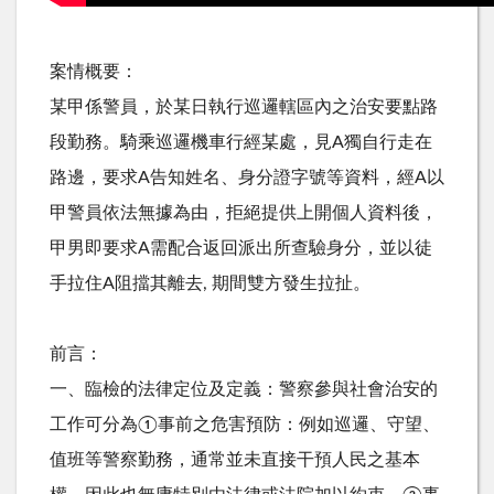
案情概要：
某甲係警員，於某日執行巡邏轄區內之治安要點路
段勤務。騎乘巡邏機車行經某處，見A獨自行走在
路邊，要求A告知姓名、身分證字號等資料，經A以
甲警員依法無據為由，拒絕提供上開個人資料後，
甲男即要求A需配合返回派出所查驗身分，並以徒
手拉住A阻擋其離去, 期間雙方發生拉扯。
前言：
一、臨檢的法律定位及定義：警察參與社會治安的
工作可分為①事前之危害預防：例如巡邏、守望、
值班等警察勤務，通常並未直接干預人民之基本