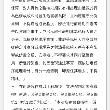
其中處所為私人居住之空間者，並應受住宅相同之
保障；對人實施之臨檢則須以有相當理由足認其行
為已構成或即將發生危害者為限，且均應遵守比例
原則，不得逾越必要程度。臨檢進行前應對在場者
告以實施之事由，並出示證件表明其為執行人員之
身分。臨檢應於現場實施，非經受臨檢人同意或無
從確定其身分或現場為之對該受臨檢人將有不利影
響或妨礙交通、安寧者，不得要求其同行至警察
局、所進行盤查。其因發現違法事實，應依法定程
序處理者外，身分一經查明，即應任其離去，不得
稽延。」
三、在司法院作成以上解釋後，立法院制定警察職
權行使法，其第2 條第2 項、第3 條第1 項、第6 條
第1 項第1 款分別規定：「本法所稱警察職權，係