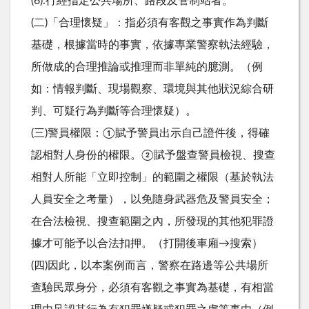
(6).行經指定公共場所、路段及管制站者。
(二)「合理懷疑」：指必須有客觀之事實作為判斷
基礎，根據當時的事實，依據專業警察執法經驗，
所做成的合理推論或推理而非單純的臆測。（例
如：情報判斷、現場觀察、環境與其他狀況綜合研
判、可疑行為判斷等合理懷疑）。
(三)警員權限：①賦予警員出示自己證件後，得確
認相對人身份的權限。②賦予盤查警員檢視、搜查
相對人所能「立即控制」的範圍之權限（基於執法
人員安全之考量），以免隨身武器危及警員安全；
在合法檢視、搜查範圍之內，所發現的其他犯罪證
據才可能予以合法扣押。（打開後車廂→搜索）
(四)因此，以本案例而言，警察在路邊等公共場所
查驗民眾身分，必須有客觀之事實為基礎，有相當