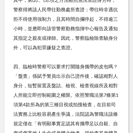
其中，第(2).、(3).項之方法顯然無法查證身分時，
警察得將該人民帶往勤務處所查證；帶往時非遇抗
拒不得使用強制力，且其時間自攔停起，不得逾三
小時，並應即向該管警察勤務指揮中心報告及通知
其指定之親友或律師。因此，警察臨檢除查驗身分
外，可以為犯罪嫌疑之查證。
四、臨檢時警察可以要求打開隨身攜帶的皮包嗎？
「盤查」係賦予警員出示自己證件後，確認相對人
身分，短暫留置及盤詰、檢視、檢查視線所及相對
人所能立即控制範圍之權限。依照警職法第7條第1
項第4款所為的第三種目視或拍搜檢查，在目前司
法實務上比較容易產生爭議，法院認為警職法該條
規定僅在「有明顯事實足認其有攜帶足以自殺、自