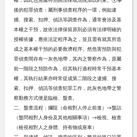
權，因此也無庸特別由法律或法院加以約束。②事
後的犯罪偵查：屬刑事偵查程序的一環，例如逮
捕、搜索、扣押、偵訊等調查作為，通常會涉及基
本權之干預，故依法律保留原則必須有法律明確的
授權依據，應依法定程序為之，並且需有就其所造
成之基本權干預的必要救濟程序。然危害預防與犯
罪偵查間存有一灰色地帶，其內之警察作為，原屬
前一階段之預防作為，但其執行過程時常干預基本
權，其執行結果亦時常促成第二階段之逮捕、搜
索、扣押、偵訊等偵查犯罪工作，此灰色地帶之警
察勤務方式便是臨檢、盤查。
二、盤查流程：攔阻（命相對人停止前進）→盤詰
（盤問相對人身份及其他相關事項）→檢視、檢查
（檢視相對人之身體、持有物或座車）