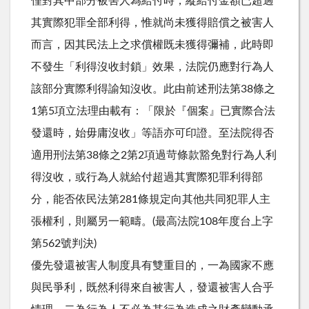
僅對其中部分被害人為給付時，縱給付金額已超過
其實際犯罪全部利得，惟就尚未獲得賠償之被害人
而言，因其民法上之求償權既未獲得彌補，此時即
不發生「利得沒收封鎖」效果，法院仍應對行為人
該部分實際利得諭知沒收。此由前述刑法第38條之
1第5項立法理由載有：「限於『個案』已實際合法
發還時，始毋庸沒收」等語亦可印證。至法院得否
適用刑法第38條之2第2項過苛條款豁免對行為人利
得沒收，或行為人就給付超過其實際犯罪利得部
分，能否依民法第281條規定向其他共同犯罪人主
張權利，則屬另一範疇。(最高法院108年度台上字
第562號判決)
優先發還被害人制度具有雙重目的，一為國家不應
與民爭利，既然利得來自被害人，發還被害人合乎