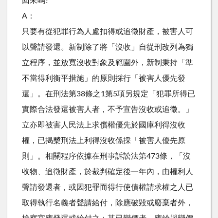
回來嗎?
A：
只要有從犯罪行為人處扣得或追徵財產，被害人可
以聲請發還。新制除了將「沒收」自從刑改列為獨
立程序，並放寬沒收對象及範圍外，新制秉持「準
不當得利衡平措施」的原則採行「被害人優先發
還」。在刑法第38條之1第5項另規定「犯罪所得已
實際合法發還被害人者，不予宣告沒收或追徵。」
立亦即被害人民法上求償權優先於國庫利得沒收
權，已揭櫫刑法上利得沒收係採「被害人優先原
則」。相關程序依據在刑事訴訟法第473條，「沒
收物、追徵財產，於裁判確定後一年內，由權利人
聲請發還者，或因犯罪而得行使債權請求權之人已
取得執行名義者聲請給付，除應破毀或廢棄者外，