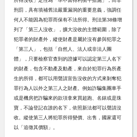
所得沒收」定性為「準不當得利衡平措施」，而非
刑罰，具有填補舊法嚴重漏洞的重要意義，強調任
何人不能因為犯罪而保有不法所得。刑法第38條增
列了「第三人沒收」，擴大沒收的主體範圍，除了
犯罪者的財產外，縱使財產是屬於沒有參與犯罪之
「第三人」，包括「自然人、法人或非法人團
體」，只要檢察官查到的證據可以認定第三人名下
的財產，包含不動產及動產，來自於犯罪行為所產
生的所得，都可以用聲請宣告沒收的方式來剝奪犯
罪行為人以外之第三人之財產。例如詐騙集團車手
或是機房把詐騙來的款項拿來買超跑、名錶或是珠
寶，不論登記在誰的名下，依照新法都可以聲請沒
收。縱使第三人將犯罪所得變價、出售，國家還可
以「追徵其價額」。