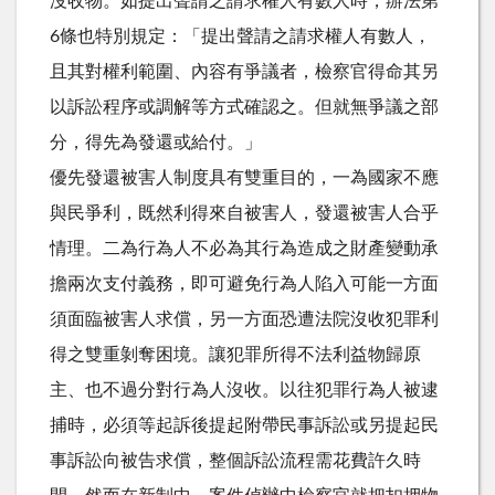
沒收物。如提出聲請之請求權人有數人時，辦法第
6條也特別規定：「提出聲請之請求權人有數人，
且其對權利範圍、內容有爭議者，檢察官得命其另
以訴訟程序或調解等方式確認之。但就無爭議之部
分，得先為發還或給付。」
優先發還被害人制度具有雙重目的，一為國家不應
與民爭利，既然利得來自被害人，發還被害人合乎
情理。二為行為人不必為其行為造成之財產變動承
擔兩次支付義務，即可避免行為人陷入可能一方面
須面臨被害人求償，另一方面恐遭法院沒收犯罪利
得之雙重剝奪困境。讓犯罪所得不法利益物歸原
主、也不過分對行為人沒收。以往犯罪行為人被逮
捕時，必須等起訴後提起附帶民事訴訟或另提起民
事訴訟向被告求償，整個訴訟流程需花費許久時