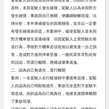
避駕駛人因而急煞致摔車倒地受傷，但因對方煞車
及時，未與駕駛人發生碰撞，駕駛人以為未與對方
發生碰撞，事故與自己無關，便繼續駛離現場。法
律分析：本件車禍發生的因果關係，並非以一定要
有發生碰撞為前提，本案例中，縱使駕駛人並未與
對方機車發生直接碰撞，但因駕駛人之突然駛出巷
道行為，導致對方機車必須急煞以避免進一步之損
害，造成對方進而摔車受傷，一般民眾常常對此有
所誤認，而逕行離開，將構成肇事逃逸。
二、認為自己無過失，逕行離開
案例：一名駕駛人在行駛過程中遭後車追撞，駕駛
人自認為自己明顯無過失，事故完全是對方駕駛不
當造成。由於認為自己無責任，他便直接開車離開
了事故現場。