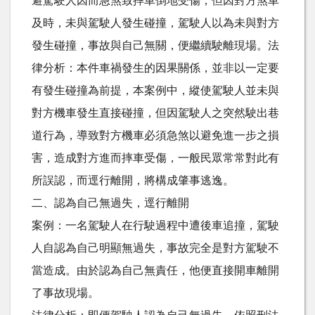
避駕駛人因而急煞致摔車倒地受傷，但因對方煞車
及時，未與駕駛人發生碰撞，駕駛人以為未與對方
發生碰撞，事故與自己無關，便繼續駛離現場。法
律分析：本件車禍發生的因果關係，並非以一定要
有發生碰撞為前提，本案例中，縱使駕駛人並未與
對方機車發生直接碰撞，但因駕駛人之突然駛出巷
道行為，導致對方機車必須急煞以避免進一步之損
害，造成對方進而摔車受傷，一般民眾常常對此有
所誤認，而逕行離開，將構成肇事逃逸。
二、認為自己無過失，逕行離開
案例：一名駕駛人在行駛過程中遭後車追撞，駕駛
人自認為自己明顯無過失，事故完全是對方駕駛不
當造成。由於認為自己無責任，他便直接開車離開
了事故現場。