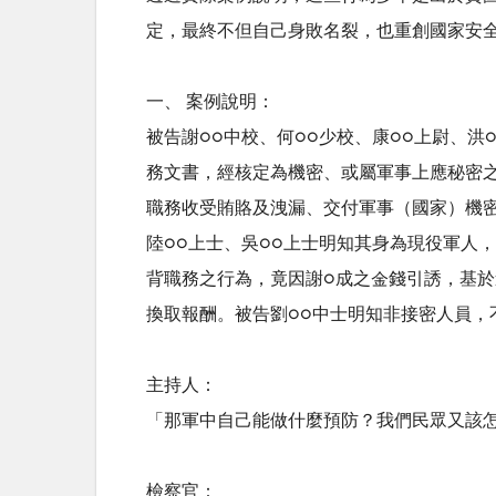
定，最終不但自己身敗名裂，也重創國家安
一、 案例說明：
被告謝○○中校、何○○少校、康○○上尉、
務文書，經核定為機密、或屬軍事上應秘密
職務收受賄賂及洩漏、交付軍事（國家）機
陸○○上士、吳○○上士明知其身為現役軍人
背職務之行為，竟因謝○成之金錢引誘，基
換取報酬。被告劉○○中士明知非接密人員，
主持人：
「那軍中自己能做什麼預防？我們民眾又該
檢察官：