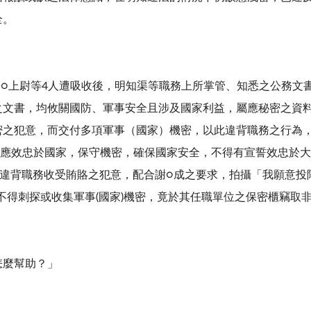
全。
洪○○上尉等4人遭吸收後，明知渠等職務上所掌管、知悉之公務
之文書，均攸關國防、軍事安全且涉及國家利益，屬應秘密之資
密之犯意，而交付多項軍事（國家）機密，以此違背職務之行為
，應效忠於國家，保守機密，確保國家安全，不得有宣誓效忠於
於違背職務收受賄賂之犯意，配合謝○成之要求，拍攝「我願意投
不得刺探或收集軍事(國家)機密，竟於其任職單位之保密櫃竊取非
怎麼幫助？」