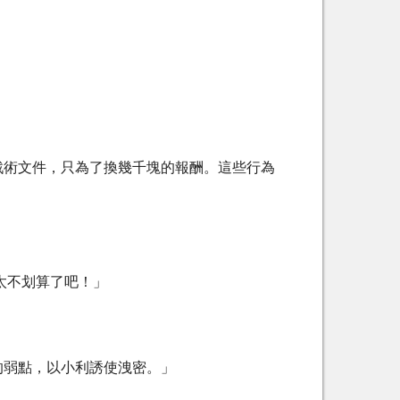
戰術文件，只為了換幾千塊的報酬。這些行為
太不划算了吧！」
的弱點，以小利誘使洩密。」