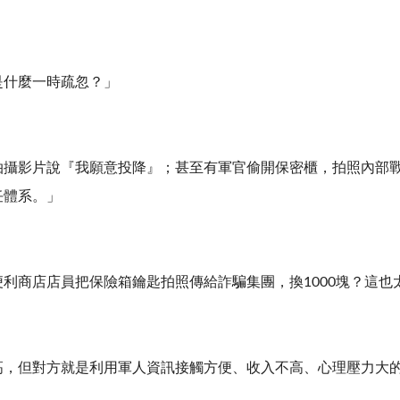
是什麼一時疏忽？」
拍攝影片說『我願意投降』；甚至有軍官偷開保密櫃，拍照內部
任體系。」
利商店店員把保險箱鑰匙拍照傳給詐騙集團，換1000塊？這也
高，但對方就是利用軍人資訊接觸方便、收入不高、心理壓力大