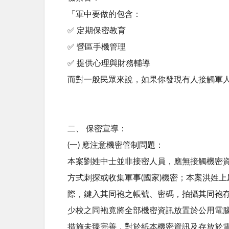
「軍中要做的包含：
✅ 定期保密教育
✅ 營區手機管理
✅ 提供心理與財務輔導
而對一般民眾來說，如果你發現有人接觸軍
二、 保密宣導：
(一) 應注意機密管制問題：
本案劉姓中士並非接密人員，應無接觸機密
方式刺探或收集軍事(國家)機密；本案洪姓
際，鍵入其同袍之帳號、密碼，拍攝其同袍
少校之同袍竟將全部機密資訊放置於公用電
措施未臻完善，對於紙本機密資訊及存放於