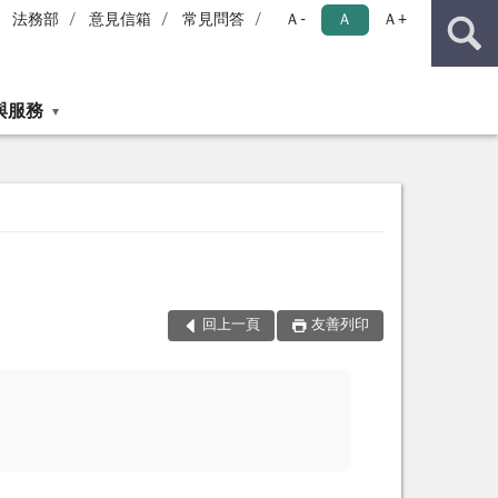
法務部
意見信箱
常見問答
Ａ-
Ａ
Ａ+
與服務
回上一頁
友善列印