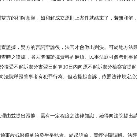
問雙方的和解意願，如和解成立原則上案件就結束了，若無和解
調查證據，雙方的言詞辯論後，法官才會做出判決。可於地方法院
偵查時之證據，省去準備證據資料的麻煩、民事法庭可參考刑事偵
於接受不起訴處分書翌日起算10日內向原不起訴處分檢察官提
己向法院舉證肇事者有犯罪行為。但若提起自訴，依照法律規定必
及理由並提出證據，需有一定程度之法律知識，始得向法院提出
路交通事故或醫療糾紛發生爭執者。於起訴前，應經法院調解。法