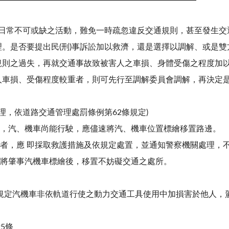
人日常不可或缺之活動，難免一時疏忽違反交通規則，甚至發生
。是否要提出民(刑)事訴訟加以救濟，還是選擇以調解、或是雙
規則之過失，再就交通事故致被害人之車損、身體受傷之程度加
人車損、受傷程度較重者，則可先行至調解委員會調解，再決定
理，依道路交通管理處罰條例第62條規定)
死亡，汽、機車尚能行駛，應儘速將汽、機車位置標繪移置路邊。
死亡者，應 即採取救護措施及依規定處置，並通知警察機關處理
，應將肇事汽機車標繪後，移置不妨礙交通之處所。
條之2規定汽機車非依軌道行使之動力交通工具使用中加損害於他人
95條