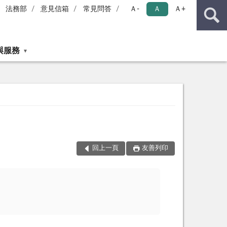
法務部
意見信箱
常見問答
Ａ-
Ａ
Ａ+
與服務
回上一頁
友善列印