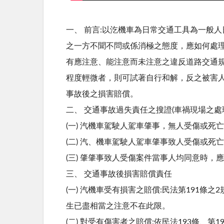
一、 前言:以汔機車為日常交通工具為一般
之一方不聞不問或係消極之態度，應如何處理
有應注意、能注意而未注意之違反道路交通
程度輕微者，則可試著自行和解，反之被害
事故後之損害賠償。
二、 交通事故過失責任之搜證(車禍現場之處
(一) 汽機車駕駛人駕車肇事，無人受傷或
(二) 汽、機車駕駛人駕車肇事致人受傷或
(三) 肇肇事致人受傷案件當事人均同意時
三、 交通事故後損害賠償責任
(一) 汽機車受有損害之賠償:民法第191
生已盡相當之注意不在此限。
(二) 對受有傷害者之賠償:依民法193條、第1