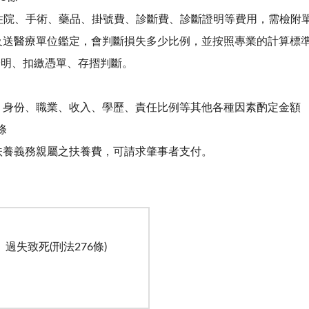
、住院、手術、藥品、掛號費、診斷費、診斷證明等費用，需檢附
及送醫療單位鑑定，會判斷損失多少比例，並按照專業的計算標
證明、扣繳憑單、存摺判斷。
、身份、職業、收入、學歷、責任比例等其他各種因素酌定金額
條
扶養義務親屬之扶養費，可請求肇事者支付。
過失致死
(
刑法
276
條
)