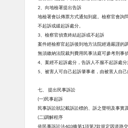
2、向地檢署提出告訴
地檢署會以傳票方式通知到庭。檢察官會詢
不起訴或緩起訴處分。
3、檢察官偵查終結起訴或不起訴
案件經檢察官起訴後到地方法院經過嚴謹的
無須繳納法院裁判費用民事法庭可參考刑事
4、案經不起訴處分，告訴人不服不起訴處分
5、被害人可自己起訴肇事者，由被害人自
七、 提出民事訴訟
(一)民事起訴
民事訴訟狀記載訴訟標的、訴之聲明及事實
(二)調解程序
依民事訴訟法403條第1項第7款規定因道