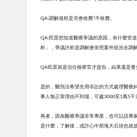
QA:調解過程是否會收費
?
不收費。
QA:民眾想知道醫療爭議的原因，有什麼管
析」，爭議評析是調解會依照案件狀況在調
QA民眾就是信任檢察官才提告，結果還是要
是的，醫預法希望先用非訟的方式處理醫療
事人無正當理由不到場，可處
3000
至
1
萬
5
千
再者，因為醫療爭議非常專業，也可以請專
是什麼，了解後，或許心中那塊大石頭也就