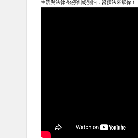
生活與法律-醫療糾紛別怕，醫預法來幫你！