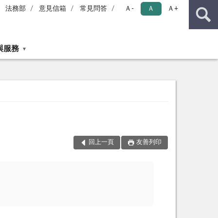
法務部
意見信箱
常見問答
Ａ-
Ａ
Ａ+
與服務
回上一頁
友善列印