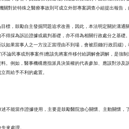
機關對於特殊之醫療事故則可成立外部專案調查小組提出報告，
為目標，鼓勵自主發掘問題追求改善，因此，本法明定關於溝通
均不得採為訴訟證據或裁判基礎，亦不得為相關行政處分之基礎
所以如果當事人之一方沒正當理由不到場，會被罰錢
(
行政罰緩
)
，
官
(
不論民事或刑事案件
)
應該先將案件移付給調解會調解，是強制
資料。例如，醫事機構應指派具決策權的代表參加、應該對涉及
成立而給予不利的處置。
陳述不能當作證據使用，主要是鼓勵醫院放心關懷、主動關懷，
會先來處理。