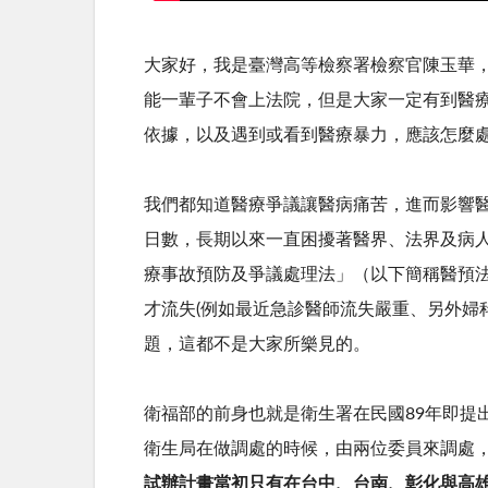
大家好，我是臺灣高等檢察署檢察官陳玉華
能一輩子不會上法院，但是大家一定有到醫
依據，以及遇到或看到醫療暴力，應該怎麼
我們都知道醫療爭議讓醫病痛苦，進而影響
日數，長期以來一直困擾著醫界、法界及病
療事故預防及爭議處理法」（以下簡稱醫預
才流失
(
例如最近急診醫師流失嚴重、另外婦
題，這都不是大家所樂見的。
衛福部的前身也就是衛生署在民國
89
年即提
衛生局在做調處的時候，由兩位委員來調處
試辦計畫當初只有在台中、台南、彰化與高