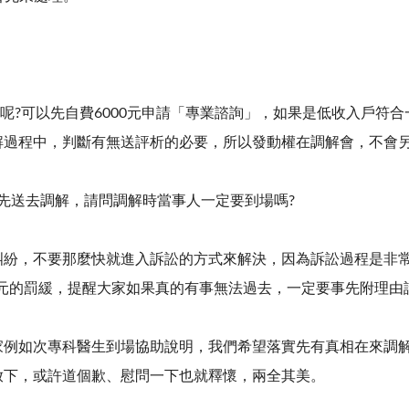
道呢
?
可以先自費
6000
元申請「專業諮詢」，如果是低收入戶符合
解過程中，判斷有無送評析的必要，所以發動權在調解會，不會
先送去調解，請問調解時當事人一定要到場嗎
?
糾紛，不要那麼快就進入訴訟的方式來解決，因為訴訟過程是非
元的罰緩，提醒大家如果真的有事無法過去，一定要事先附理由
家例如次專科醫生到場協助說明，我們希望落實先有真相在來調
放下，或許道個歉、慰問一下也就釋懷，兩全其美。