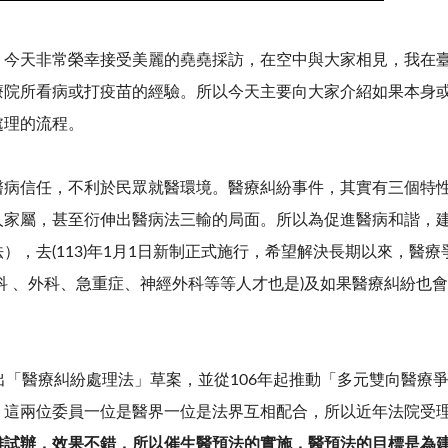
，今天非常榮幸接受美麗的堯堯採訪，在空中與大家相見，我在
療院所看病或打疫苗的經驗。所以今天主要向大家介紹如果本身
處理的流程。
醫病信任，不利於民眾就醫環境。醫療糾紛事件，其實有三個特
人家屬，甚至衍伸出醫病法三輸的局面。所以為促進醫病和諧，
法），去
(113)
年
1
月
1
日新制正式施行，希望解決長期以來，醫療
科 、外科、急重症、神經外科等等人才也是
)
及如果醫療糾紛也會
出「醫療糾紛處理法」草案，並從
106
年起推動「多元雙向醫療
，這兩位委員一位是醫界一位是法界互相配合，所以近年法院受
雄試辦，效果不錯，所以催生醫預法的實施，醫預法的目標是為