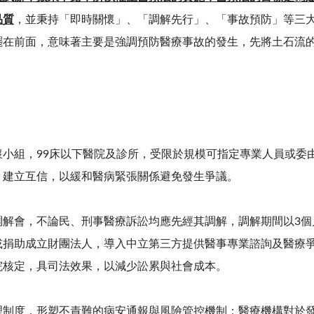
品質
，並秉持「即時關懷」、「調解先行」、「事故預防」等三
擺在前面，意味著主要是強調預防醫療事故的發生，先將土石流
懷小組，
99
床以下醫院及診所，受限於規模可指定專業人員或委
、建立互信，以緩和醫病緊張關係避免發生爭議。
調解會，不論民、刑事醫療訴訟均應先經其調解，調解期間以
3
個
或捐助成立財團法人，導入中立第三方提供醫事專業諮詢及醫療
院核定，具司法效果，以減少訟累與社會成本。
理制度，形塑不責難的病安通報與風險管控機制；醫療機構對於