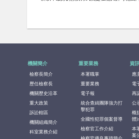
機關簡介
重要業務
資
檢察長簡介
本署職掌
應
歷任檢察長
重要業務
電
機關歷史沿革
電子報
再
重大政策
統合查緝團隊強力打
公
擊犯罪
訴訟轄區
概
全國性犯罪個案督導
體
機關組織簡介
檢察官工作介紹
本
科室業務介紹
案
檢察官優良事蹟簡介