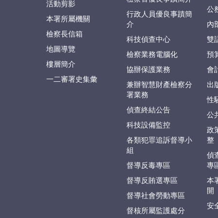
活動剪影
公
行政人員優良事蹟簡
本署所屬機關
介
內
檢察長信箱
科技偵查中心
雙
地圖導覽
檢察業務電腦化
預
樓層簡介
協辦保護業務
會
一二審署史集彙
兼辦智慧財產檢察分
出
署業務
性
偵查終結公告
公
科技設備監控
政
各類犯罪追訴督導小
整
組
偵
督導反毒專區
專
督導反賄選專區
本
開
督導社會勞動專區
安
督核所屬監護處分