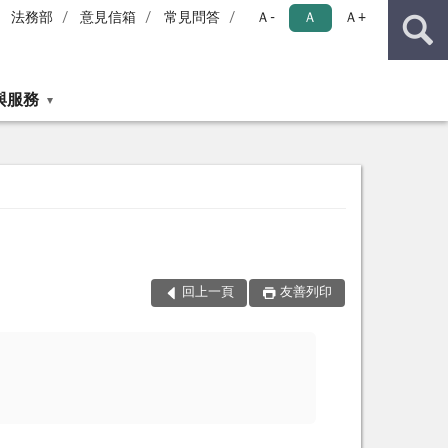
法務部
意見信箱
常見問答
Ａ-
Ａ
Ａ+
與服務
回上一頁
友善列印