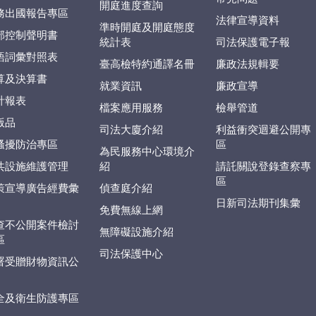
開庭進度查詢
務出國報告專區
法律宣導資料
準時開庭及開庭態度
部控制聲明書
統計表
司法保護電子報
語詞彙對照表
臺高檢特約通譯名冊
廉政法規輯要
算及決算書
就業資訊
廉政宣導
計報表
檔案應用服務
檢舉管道
版品
司法大廈介紹
利益衝突迴避公開專
騷擾防治專區
區
為民服務中心環境介
共設施維護管理
紹
請託關說登錄查察專
區
策宣導廣告經費彙
偵查庭介紹
日新司法期刊集彙
免費無線上網
查不公開案件檢討
無障礙設施介紹
區
司法保護中心
署受贈財物資訊公
全及衛生防護專區