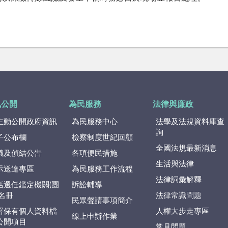
訊公開
為民服務
法律與廉政
主動公開政府資訊
為民服務中心
法學及法規資料庫查
詢
子公布欄
檢察制度世紀回顧
全國法規最新消息
議及偵結公告
各項便民措施
生活與法律
示送達專區
為民服務工作流程
法律詞彙解釋
括選任鑑定機關(團
訴訟輔導
)名冊
法律常識問題
民眾聲請事項簡介
署保有個人資料檔
人權大步走專區
線上申辦作業
公開項目
常見問題