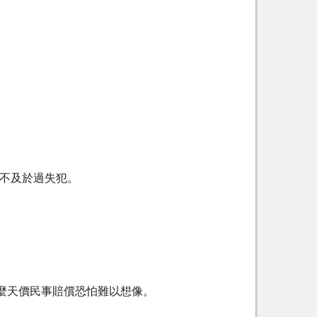
而不及於過失犯。
麼天價民事賠償恐怕難以想像。