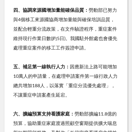
四、協調來源國增加量能確保品質：
勞動部已努力
與
4
個移工來源國協商增加量能與確保培訓品質，
並配合輕重分流政策，在文件驗證程序，重症案件
維持現行作業日數
(
約
5
日
)
。我國駐外館處也會優先
處理重症案件的移工工作簽證申請。
五、補足第一線執行人力：
因應新法上路可能增加
10
萬人的申請量，在處理申請案件第一線行政人力
總共增加
188
人，以落實「重症分流優先處理」，
不讓重症申請案產生延宕。
六、擴編預算支持看護家庭：
勞動部擴編
11.8
億的
預算，協助重症家庭渡過照顧空窗期提供擴大喘息