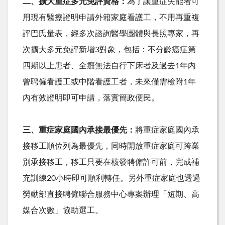
二、擴大重症多元免評資格：
為了讓重症失能者可
用現有醫療證明申請外籍家庭看護工，不用再重複
評巴氏量表，經多次諮詢醫學團體與長照專家，再
次擴大多元免評新增
3
對象，包括：不分齡癌症第
四期以上患者、全癱無法自行下床者及過去
1
年內
曾聘僱看護工或中階看護工者，未來僅需檢附
1
年
內有效證明即可申請，落實簡政便民。
三、重症家庭國內承接最優先：
將重症家庭國內承
接移工順位列為最優先，同時開放重症家庭可跨業
別承接移工，移工只要在核發聘僱許可前，完成補
充訓練
20
小時即可順利轉任。另外重症家庭也透過
勞動部直接聘僱聯合服務中心專案辦理「短期、高
媒合次數」協助選工。