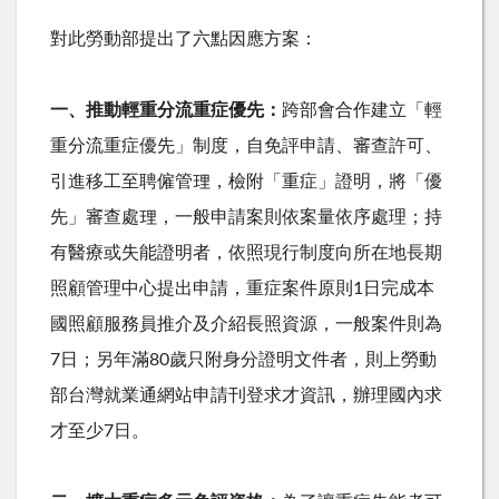
對此勞動部提出了六點因應方案：
一、推動輕重分流重症優先：
跨部會合作建立「輕
重分流重症優先」制度，自免評申請、審查許可、
引進移工至聘僱管理，檢附「重症」證明，將「優
先」審查處理，一般申請案則依案量依序處理；持
有醫療或失能證明者，依照現行制度向所在地長期
照顧管理中心提出申請，重症案件原則
1
日完成本
國照顧服務員推介及介紹長照資源，一般案件則為
7
日；另年滿
80
歲只附身分證明文件者，則上勞動
部台灣就業通網站申請刊登求才資訊，辦理國內求
才至少
7
日。