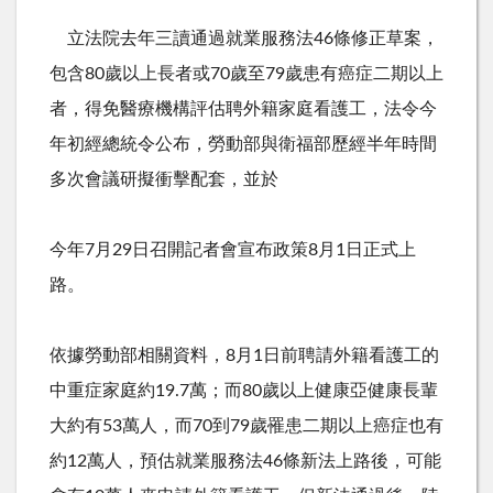
立法院去年三讀通過就業服務法
46
條修正草案，
包含
80
歲以上長者或
70
歲至
79
歲患有癌症二期以上
者，得免醫療機構評估聘外籍家庭看護工，法令今
年初經總統令公布，勞動部與衛福部歷經半年時間
多次會議研擬衝擊配套，並於
今年
7
月
29
日召開記者會宣布政策
8
月
1
日正式上
路。
依據勞動部相關資料，
8
月
1
日前聘請外籍看護工的
中重症家庭約
19.7
萬；而
80
歲以上健康亞健康長輩
大約有
53
萬人，而
70
到
79
歲罹患二期以上癌症也有
約
12
萬人，預估就業服務法
46
條新法上路後，可能