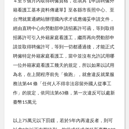
４至５個月內取得聘僱資格，在填具【申請聘僱外
籍看護工基本資料傳遞單】至各縣市長照中心、至
台灣就業通網站辦理國內求才或應備妥申請文件，
經由直聘中心向勞動部申請招募許可函，等到取得
招募許可引入外籍家庭看護工，繼而再向勞動部申
請並取得聘僱許可，等到一切都通過後，才能正式
聘僱特定外籍家庭看護工，當中並沒有允許試用哪
一位外籍家庭看護工幾天的規定，所以如果以試用
為名，在上開程序前先「偷跑」，就會違反就業服
務法第
44
條「任何人不得非法容留外國人從事工
作」的規定，依同法第
63
條，第一次違反可以處新
臺幣
15
萬元
以上
75
萬元以下罰鍰，若於
5
年內再違反者，則可