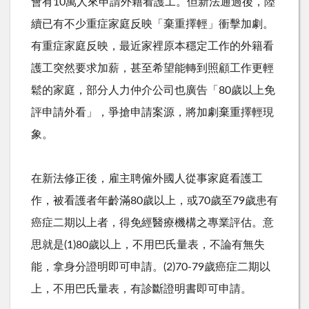
會有
10
萬人來申請外籍看護工。但新法通過後，陸
續已有不少重症家庭反映「棄重擇輕」衝擊加劇。
有重症家庭反映，最近家裡原本穩定工作的外籍看
護工突然要求加薪，甚至希望能轉到照顧工作更輕
鬆的家庭，部分人力仲介公司也廣告「
80
歲以上免
評申請外看」，爭搶申請案源，將加劇棄重擇輕現
象。
在新法修正後，雇主聘僱外國人從事家庭看護工
作，被看護者年齡滿
80
歲以上，或
70
歲至
79
歲患有
癌症二期以上者，得免經醫療機構之專業評估。意
思就是
(1)80
歲以上，不用巴氏量表，不論有無失
能，拿身分證明即可申請。
(2)70-79
歲癌症二期以
上，不用巴氏量表，有診斷證明書即可申請。