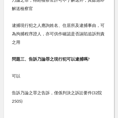
乃論之罪，得經檢察官許可不予解送外，其餘應即
解送檢察官
逮捕現行犯之人應詢姓名、住居所及逮捕事由，可
為拘捕程序證人，亦可供作確認是否誣陷追訴刑責
之用
問題三、告訴乃論罪之現行犯可以逮捕嗎
?
可以
告訴乃論之罪之告訴，僅係判決之訴訟要件
(32
院
2505)