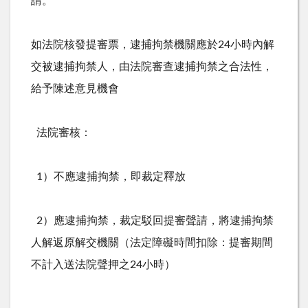
請。
如法院核發提審票，逮捕拘禁機關應於
24
小時內解
交被逮捕拘禁人，由法院審查逮捕拘禁之合法性，
給予陳述意見機會
法院審核：
1）不應逮捕拘禁，即裁定釋放
2）應逮捕拘禁，裁定駁回提審聲請，將逮捕拘禁
人解返原解交機關（法定障礙時間扣除：提審期間
不計入送法院聲押之
24
小時）