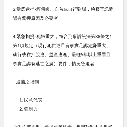
3.當庭逮捕
-
經傳喚、自首或自行到場，檢察官訊問
認有羈押原因及必要者
4.緊急拘提
-
犯嫌重大，符合刑事訴訟法第
88
條之
1
第
1
項規定（現行犯供述且有事實足認犯嫌重大、
執行或在押脫逃、盤查逃逸、最輕
5
年以上重罪且
事實足認有逃亡之虞）要件，情況急迫者
逮捕之限制
民意代表
強制力