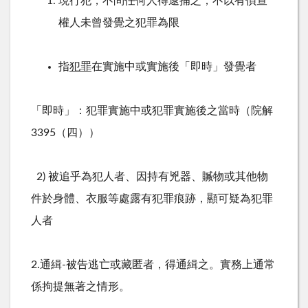
現行犯，不問任何人得逮捕之；不以有偵查
權人未曾發覺之犯罪為限
指
犯罪
在實施中或實施後「即時」發覺者
「即時」：犯罪實施中或犯罪實施後之當時（院解
3395
（四））
2) 被追乎為犯人者、因持有兇器、贓物或其他物
件於身體、衣服等處露有犯罪痕跡，顯可疑為犯罪
人者
2.通緝
-
被告逃亡或藏匿者，得通緝之。實務上通常
係拘提無著之情形。