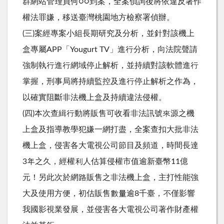
群網站管理員何○○到案，全案偵詢後將依違反著作
權法罪嫌，移送臺灣桃園地方檢察署偵辦。
(三)案經專案小組長期研究及分析，並針對該機上
盒專屬APP「Yougurt TV」進行分析，向法院聲請
強制執行進行網域停止解析，並持續對該軟體進行
掌握，刑事局將持續監控及進行停止解析之作為，
以確實阻斷非法機上盒及持續違法侵權。
(四)本次查緝行動將販售可收看非法訊號來源之機
上盒及指導教學犯嫌一網打盡，全案查扣大批非法
機上盒，侵害各大電視公司節目及頻道，時間長達
3年之久，經權利人估算侵權市值逾新臺幣11億
元！另此次於網路販售之非法機上盒，主打性能強
大及使用方便，初估販售數量逾8千臺，不僅影響
我國影視業發展，並侵害各大電視公司著作財產權