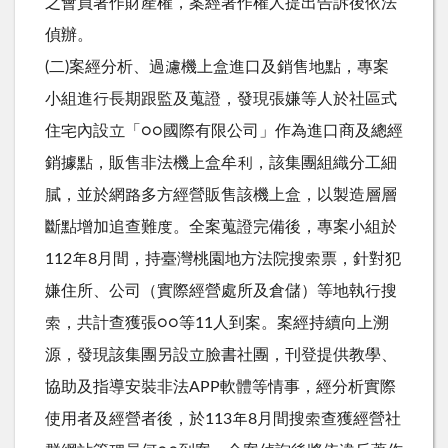
之會員著作財產權，案經著作權人提出告訴後依法
偵辦。
(二)案經分析、過濾機上盒進口及銷售地點，專案
小組進行長期跟監及蒐證，發現張嫌等人於社區式
住宅內設立「○○國際有限公司」作為進口商及總經
銷據點，販售非法機上盒牟利，該集團組織分工細
膩，並於網路多方經營販售該機上盒，以製造層層
斷點增加追查難度。全案蒐證完備後，專案小組於
112年8月間，持臺灣桃園地方法院搜索票，針對犯
嫌住所、公司（實際經營處所及倉儲）等地執行搜
索，共計查獲張○○等11人到案。案經持續向上溯
源，發現該集團另設立臉書社團，刊登提供教學、
協助及指導安裝非法APP軟體等情事，經分析實際
使用者及經營者後，於113年8月間搜索查獲經營社