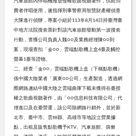
汽車旅館內伴唱機撥放侵權歌曲視聽著作，供給消
費者伴唱使用，遂指揮刑事警察局智慧財產權偵查
大隊進行偵辦，專案小組於113年8月14日持臺灣臺
中地方法院搜索票針對該汽車旅館發動第一波搜索
行動，查獲公司負責人魏○○及業務經理陳○○到
案，現場查扣「金○○」雲端點歌機上盒4臺及觸控
螢幕1臺等證物。
二、經查「金○○」雲端點歌機上盒（下稱點歌機）
係中國大陸業者「廣東○○公司」生產製造，透過網
際網路連結中國大陸之雲端曲庫下載未獲得在臺授
權之歌曲視聽著作，由「○○信息科技有限公司」代
理進口及在臺營運，該公司除網路行銷外，並於新
北市、臺中市、雲林縣、高雄市等地設立營業據
點，出租及販售點歌機予KTV、汽車旅館、俱樂