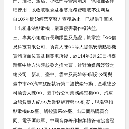
部、酒吧、酒店、小吃部等營業場所，供給顧客伴
唱使用，以收取租金及相關服務費獲取不法利益，
自109年開始經營至警方查獲為止，已提供千臺以
上出租非法點歌機，嚴重侵害著作權法益。
三、專案小組進行長期跟監及蒐證，於掌控「○○信
息科技有限公司」負責人陳○○等人提供安裝點歌機
實體店面位置及相關處所後，於114年3月20日持臺
灣臺中地方法院核發之搜索票，針對陳嫌所經營之
總公司、新北、臺中、雲林及高雄等4間分公司與
臺中市○○汽車旅館執行第二波搜索行動，查獲總公
司負責人陳○○、臺中分公司業務經理楊○○、汽車
旅館負責人紀○○及業務經理鄭○○到案，現場查扣
點歌機802臺、觸控螢幕69臺、出口商品購買合
同、電子匯款單、中國音像著作權集體管理協會證