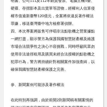
明書、公司111及112年銷貨發票、電腦主機5臺、
硬碟、存摺影本及出貨單等證物，經權利人估算侵
權市值逾新臺幣120億元，全案將依違反著作權法
罪嫌，移送臺灣臺中地方檢察署偵辦。
四、本次專案將販售可伴唱非法點歌機之營業據點
一網打盡，顯示警方為保護我國智慧財產權及維護
市場合法競爭性之決心不容挑戰，同時呼籲民眾勿
使用非法途徑租用及購買未經合法授權的點歌機之
犯罪行為，警方將持續針對相關案件加強查緝，以
確保我國智慧財產權保護之完善。
參、新聞案例可能涉及著作權法
在此特別再強調，由於前開2則新聞稿有關案情的