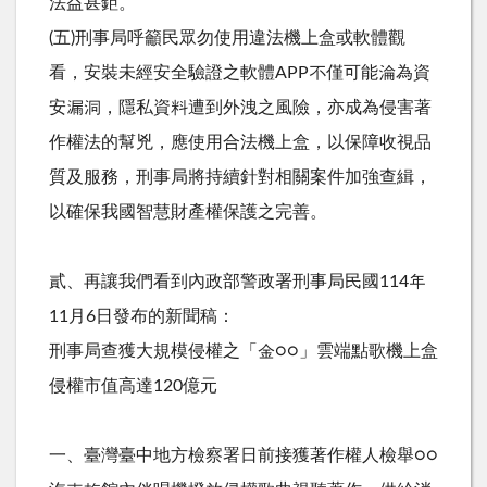
法益甚鉅。
(五)刑事局呼籲民眾勿使用違法機上盒或軟體觀
看，安裝未經安全驗證之軟體APP不僅可能淪為資
安漏洞，隱私資料遭到外洩之風險，亦成為侵害著
作權法的幫兇，應使用合法機上盒，以保障收視品
質及服務，刑事局將持續針對相關案件加強查緝，
以確保我國智慧財產權保護之完善。
貳、再讓我們看到內政部警政署刑事局民國114年
11月6日發布的新聞稿：
刑事局查獲大規模侵權之「金○○」雲端點歌機上盒
侵權市值高達120億元
一、臺灣臺中地方檢察署日前接獲著作權人檢舉○○