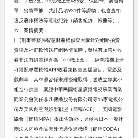
臺、手機7支、非法機上盒455臺、保固卡、廣告傳
單、出貨單據，共計品項931件等證物，包含查扣
違反著作權法等電磁紀錄（銷售紀錄、帳冊等）。
六、案情摘要：
(一)刑事警察局智慧財產權偵查大隊針對網路拍賣
賣場及社群軟體執行網路情蒐時，發現有販售可收
看非法有線電視直播「○○機上盒」，經查該機上盒
可搭配專屬軟體APP收看第四臺直播節目、電影及
戲劇等，其來源皆係未經授權取得，遂成立專案小
組進行偵查，案經中華民國衛星廣播電視事業商業
同業公會受任非凡傳播股份有限公司等15家電視公
司及美國創意與娛樂聯盟（簡稱ACE）、美國電影
協會（簡稱MPA）提出告訴外，另侵害日本一般社
團法人內容產品海外流通促進機構（簡稱CODA）