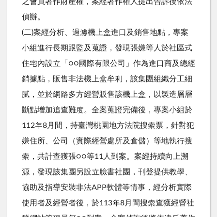
之會員著作財產權，案經著作權人提出告訴後依法
偵辦。
(二)案經分析、過濾機上盒進口及銷售地點，專案
小組進行長期跟監及蒐證，發現張嫌等人於社區式
住宅內設立「○○國際有限公司」作為進口商及總經
銷據點，販售非法機上盒牟利，該集團組織分工細
膩，並於網路多方經營販售該機上盒，以製造層層
斷點增加追查難度。全案蒐證完備後，專案小組於
112年8月間，持臺灣桃園地方法院搜索票，針對犯
嫌住所、公司（實際經營處所及倉儲）等地執行搜
索，共計查獲張○○等11人到案。案經持續向上溯
源，發現該集團另設立臉書社團，刊登提供教學、
協助及指導安裝非法APP軟體等情事，經分析實際
使用者及經營者後，於113年8月間搜索查獲經營社