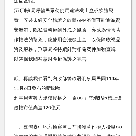
法益甚鉅。
(五)刑事局呼籲民眾勿使用違法機上盒或軟體觀
看，安裝未經安全驗證之軟體APP不僅可能淪為資
安漏洞，隱私資料遭到外洩之風險，亦成為侵害著
作權法的幫兇，應使用合法機上盒，以保障收視品
質及服務，刑事局將持續針對相關案件加強查緝，
以確保我國智慧財產權保護之完善。
貳、再讓我們看到內政部警政署刑事局民國114年
11月6日發布的新聞稿：
刑事局查獲大規模侵權之「金○○」雲端點歌機上盒
侵權市值高達120億元
一、臺灣臺中地方檢察署日前接獲著作權人檢舉○○