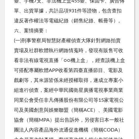
臺、手機7支、非法機上盒455臺、保固卡、廣告傳
單、出貨單據，共計品項931件等證物，包含查扣
違反著作權法等電磁紀錄（銷售紀錄、帳冊等）。
六、案情摘要：
(一)刑事警察局智慧財產權偵查大隊針對網路拍賣
賣場及社群軟體執行網路情蒐時，發現有販售可收
看非法有線電視直播「○○機上盒」，經查該機上盒
可搭配專屬軟體APP收看第四臺直播節目、電影及
戲劇等，其來源皆係未經授權取得，遂成立專案小
組進行偵查，案經中華民國衛星廣播電視事業商業
同業公會受任非凡傳播股份有限公司等15家電視公
司及美國創意與娛樂聯盟（簡稱ACE）、美國電影
協會（簡稱MPA）提出告訴外，另侵害日本一般社
團法人內容產品海外流通促進機構（簡稱CODA）