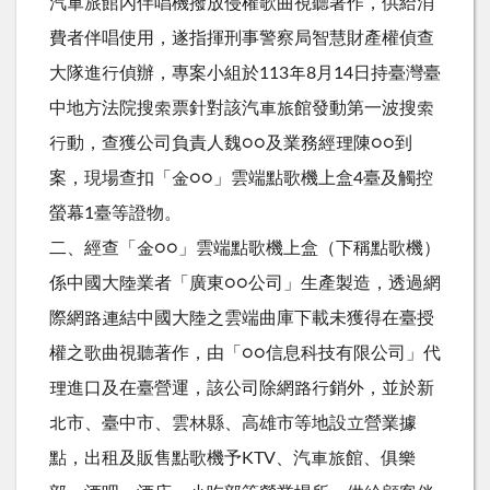
汽車旅館內伴唱機撥放侵權歌曲視聽著作，供給消
費者伴唱使用，遂指揮刑事警察局智慧財產權偵查
大隊進行偵辦，專案小組於113年8月14日持臺灣臺
中地方法院搜索票針對該汽車旅館發動第一波搜索
行動，查獲公司負責人魏○○及業務經理陳○○到
案，現場查扣「金○○」雲端點歌機上盒4臺及觸控
螢幕1臺等證物。
二、經查「金○○」雲端點歌機上盒（下稱點歌機）
係中國大陸業者「廣東○○公司」生產製造，透過網
際網路連結中國大陸之雲端曲庫下載未獲得在臺授
權之歌曲視聽著作，由「○○信息科技有限公司」代
理進口及在臺營運，該公司除網路行銷外，並於新
北市、臺中市、雲林縣、高雄市等地設立營業據
點，出租及販售點歌機予KTV、汽車旅館、俱樂