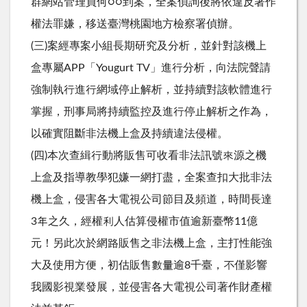
群網站管理員何○○到案，全案偵詢後將依違反著作
權法罪嫌，移送臺灣桃園地方檢察署偵辦。
(三)案經專案小組長期研究及分析，並針對該機上
盒專屬APP「Yougurt TV」進行分析，向法院聲請
強制執行進行網域停止解析，並持續對該軟體進行
掌握，刑事局將持續監控及進行停止解析之作為，
以確實阻斷非法機上盒及持續違法侵權。
(四)本次查緝行動將販售可收看非法訊號來源之機
上盒及指導教學犯嫌一網打盡，全案查扣大批非法
機上盒，侵害各大電視公司節目及頻道，時間長達
3年之久，經權利人估算侵權市值逾新臺幣11億
元！另此次於網路販售之非法機上盒，主打性能強
大及使用方便，初估販售數量逾8千臺，不僅影響
我國影視業發展，並侵害各大電視公司著作財產權