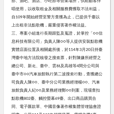
部、酒吧、酒店、小吃部等營業場所，供給顧客伴
唱使用，以收取租金及相關服務費獲取不法利益，
自109年開始經營至警方查獲為止，已提供千臺以
上出租非法點歌機，嚴重侵害著作權法益。
三、專案小組進行長期跟監及蒐證，於掌控「○○信
息科技有限公司」負責人陳○○等人提供安裝點歌機
實體店面位置及相關處所後，於114年3月20日持臺
灣臺中地方法院核發之搜索票，針對陳嫌所經營之
總公司、新北、臺中、雲林及高雄等4間分公司與
臺中市○○汽車旅館執行第二波搜索行動，查獲總公
司負責人陳○○、臺中分公司業務經理楊○○、汽車
旅館負責人紀○○及業務經理鄭○○到案，現場查扣
點歌機802臺、觸控螢幕69臺、出口商品購買合
同、電子匯款單、中國音像著作權集體管理協會證