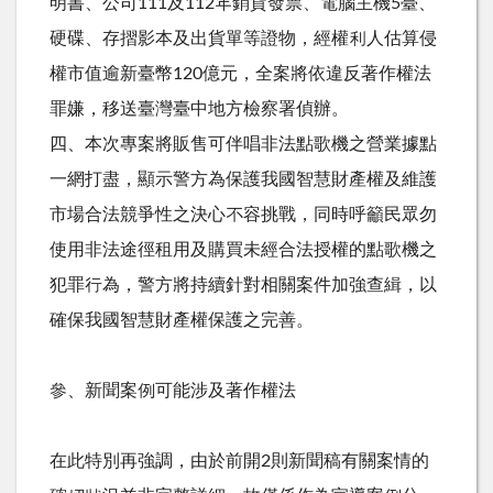
明書、公司111及112年銷貨發票、電腦主機5臺、
硬碟、存摺影本及出貨單等證物，經權利人估算侵
權市值逾新臺幣120億元，全案將依違反著作權法
罪嫌，移送臺灣臺中地方檢察署偵辦。
四、本次專案將販售可伴唱非法點歌機之營業據點
一網打盡，顯示警方為保護我國智慧財產權及維護
市場合法競爭性之決心不容挑戰，同時呼籲民眾勿
使用非法途徑租用及購買未經合法授權的點歌機之
犯罪行為，警方將持續針對相關案件加強查緝，以
確保我國智慧財產權保護之完善。
參、新聞案例可能涉及著作權法
在此特別再強調，由於前開2則新聞稿有關案情的