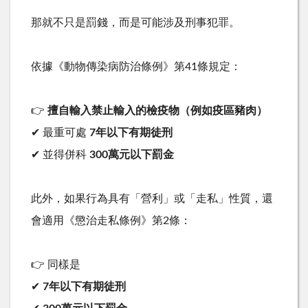
那就不只是罰錢，而是可能涉及刑事犯罪。
依據《動物傳染病防治條例》第
41
條規定：
👉
擅自輸入禁止輸入的檢疫物（例如疫區豬肉）
✔ 最重可處
7
年以下有期徒刑
✔ 並得併科
300
萬元以下罰金
此外，如果行為具有「營利」或「走私」性質，還
會適用《懲治走私條例》第
2
條：
👉 同樣是
✔
7
年以下有期徒刑