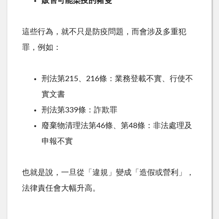
販售可能染疫的豬隻
這些行為，就不只是防疫問題，而會涉及多重犯
罪，例如：
刑法第
215
、
216
條：業務登載不實、行使不
實文書
刑法第
339
條：詐欺罪
廢棄物清理法第
46
條、第
48
條：非法處理及
申報不實
也就是說，一旦從「違規」變成「造假或營利」，
法律責任會大幅升高。