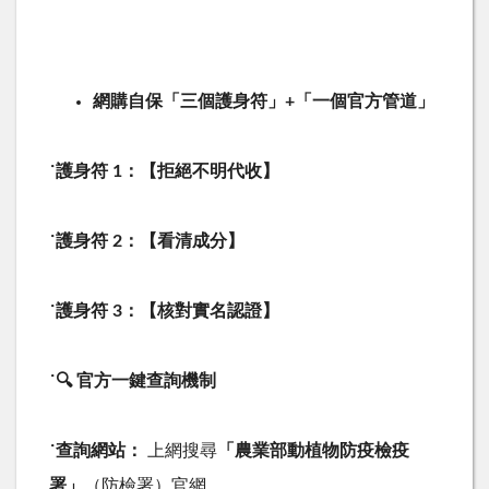
網購自保「三個護身符」
+
「一個官方管道」
˙
護身符
1
：【拒絕不明代收】
˙
護身符
2
：【看清成分】
˙
護身符
3
：【核對實名認證】
˙
🔍
官方一鍵查詢機制
˙
查詢網站：
上網搜尋
「農業部動植物防疫檢疫
署」
（防檢署）官網。