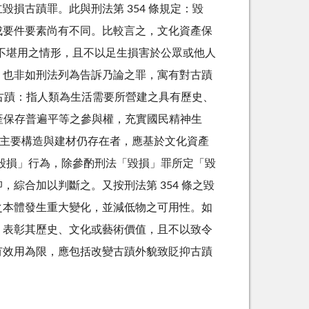
成立毀損古蹟罪。
此與刑法第 354 條規定：毀
成要件要素尚有不同。
比較言之，文化資產保
致令不堪用之情形，且不以足生損害於公眾或他人
，也非如刑法列為告訴乃論之罪，寓有對古蹟
）古蹟：指人類為生活需要所營建之具有歷史、
產保存普遍平等之參與權，充實國民精神生
，而主要構造與建材仍存在者，應基於文化資產
定之「毀損」行為，除參酌刑法「毀損」罪所定「毀
抑，綜合加以判斷之。
又按刑法第 354 條之毀
之本體發生重大變化，並減低物之可用性。
如
，表彰其歷史、文化或藝術價值，且不以致令
有效用為限，應包括改變古蹟外貌致貶抑古蹟