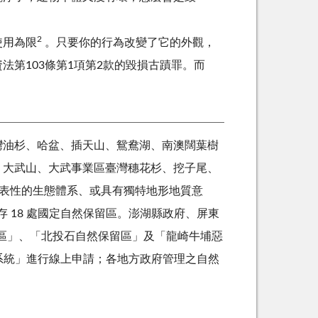
2
使用為限
。
只要你的行為改變了它的外觀，
第103條第1項第2款的毀損古蹟罪。
而
。
林臺灣油杉、哈盆、插天山、鴛鴦湖、南澳闊葉樹
、大武山、大武事業區臺灣穗花杉、挖子尾、
代表性的生態體系、或具有獨特地形地質意
存 18 處國定自然保留區。
澎湖縣政府、屏東
區」、「北投石自然保留區」及「龍崎牛埔惡
系統」進行線上申請；各地方政府管理之自然