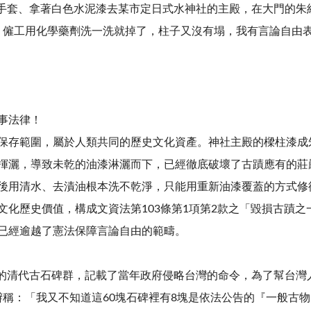
上手套、拿著白色水泥漆去某市定日式水神社的主殿，在大門的朱
，僱工用化學藥劑洗一洗就掉了，柱子又沒有塌，我有言論自由
事法律！
保存範圍，屬於人類共同的歷史文化資產。
神社主殿的樑柱漆成
揮灑，導致未乾的油漆淋灑而下，已經徹底破壞了古蹟應有的莊
後用清水、去漬油根本洗不乾淨，只能用重新油漆覆蓋的方式修
文化歷史價值，構成文資法第103條第1項第2款之「毀損古蹟之
已經逾越了憲法保障言論自由的範疇。
裡的清代古石碑群，記載了當年政府侵略台灣的命令，為了幫台灣
辯稱：「我又不知道這60塊石碑裡有8塊是依法公告的『一般古