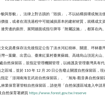
外貌與形貌」。
法律上對古蹟的「毀損」，不以結構損壞或無法
價值，或者在清洗過程中可能減損原本的建材材質，就構成文資法
，連旁邊的廁所、展間牆面或指引牌等「附屬設施」，都算在內
 日起，依文化資產保存法先後指定公告了淡水河紅樹林、關渡、坪
臺灣一葉蘭、出雲山、臺東紅葉村臺東蘇鐵、高雄烏山頂泥火山
9 處自然保留區，並指定管理機關管理，以維護及管理臺灣具有
，並於 110 年 12 月 20 日公告廢止關渡自然保留區，現
法指定「澎湖南海玄武岩自然保留區」、「旭海-觀音鼻自然保留
入林業保育署管轄自然保留區，請使用「自然保護區域進入申請
及自然保育署網頁
https://www.fores
t.gov.tw/reserve