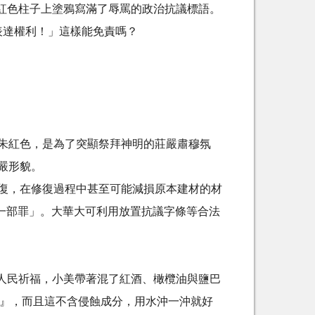
紅色柱子上塗鴉寫滿了辱罵的政治抗議標語。
表達權利！」這樣能免責嗎？
朱紅色，是為了突顯祭拜神明的莊嚴肅穆氛
嚴形貌。
復，在修復過程中甚至可能減損原本建材的材
一部罪」。
大華大可利用放置抗議字條等合法
人民祈福，小美帶著混了紅酒、橄欖油與鹽巴
物』，而且這不含侵蝕成分，用水沖一沖就好