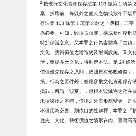
2
按現行文化資產保存法第 103 條第 1 
棄、損壞前二條以外之他人之物或致令不堪
存法第 103 條第 1 項第 2 款之「
為必要。
可知，毀損古蹟罪，構成要件較刑
特加保護之意。
又本罪之行為客體為「古蹟」
文化、藝術價值之建造物及附屬設施。
又文化
活，發揚多元文化，特制定本法。
第 24 
價值優先保存之原則，依照原有形貌修復」
損」行為之要件外，並應參酌文化資產保存
損罪，所謂「毀棄」，係根本毀滅物之存在
未損壞物之本體，僅物之外表形貌變更，是
不堪用為必要，則依目的性解釋，本罪之「
歷史、文化、藝術價值之情形在內。臺灣高等法院