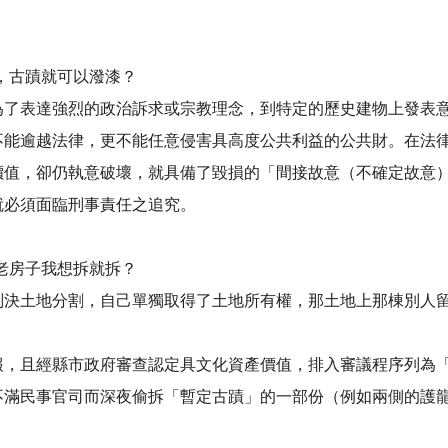
，古蹟就可以潑漆？
為了表達強烈的政治訴求或宗教理念，到特定的歷史建物上發表
不能逾越法律，更不能任意侵害具高度公共利益的公共財。
在法
價值，卻仍執意破壞，就具備了毀損的「間接故意（不確定故意
就必須面臨刑事責任之追究。
老房子我想拆就拆？
判決土地分割，自己單獨取得了土地所有權，那土地上那棟別人
報，且經縣市政府審查認定具文化資產價值，排入審議程序列為
不滿民事官司而深夜偷拆「暫定古蹟」的一部份（例如兩側的護龍）