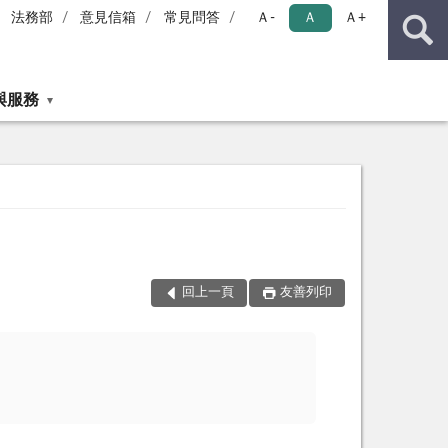
法務部
意見信箱
常見問答
Ａ-
Ａ
Ａ+
與服務
回上一頁
友善列印