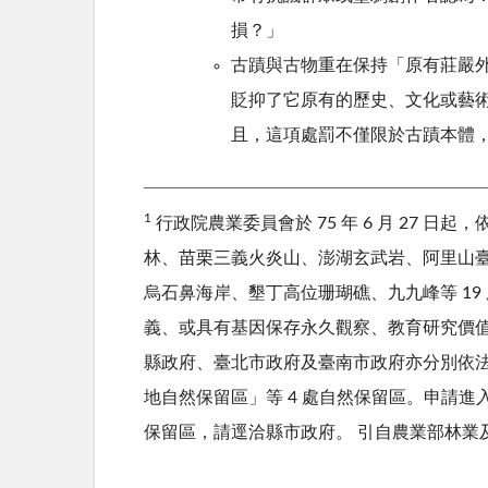
損？」
古蹟與古物重在保持「原有莊嚴
貶抑了它原有的歷史、文化或藝術
且，這項處罰不僅限於古蹟本體
1
行政院農業委員會於 75 年 6 月 27
林、苗栗三義火炎山、澎湖玄武岩、阿里山
烏石鼻海岸、墾丁高位珊瑚礁、九九峰等 1
義、或具有基因保存永久觀察、教育研究價值之區域
縣政府、臺北市政府及臺南市政府亦分別依
地自然保留區」等 4 處自然保留區。
申請進
保留區，請逕洽縣市政府。
引自農業部林業