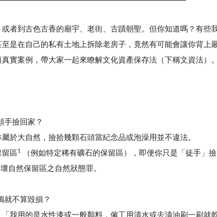
或者到古色古香的廟宇、老街、古蹟朝聖。
但你知道嗎？有些
甚至是在自己的私有土地上拆除老房子，竟然有可能會讓你背上
過真實案例，帶大家一起來瞭解文化資產保存法（下稱文資法）
順手撿回家？
林屬於大自然，撿拾幾顆石頭當紀念品或泡澡用並不違法。
1
保留區
（例如特定稀有礦石的保留區），即便你只是「徒手」撿
變破壞自然保留區之自然狀態罪。
鴉就不算毀損？
：「我用的是水性漆或一般顏料，僱工用清水或去漬油刷一刷就