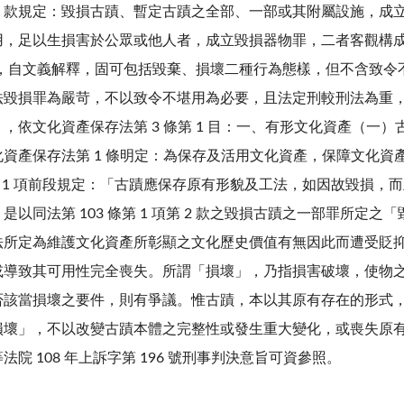
項第 2 款規定：毀損古蹟、暫定古蹟之全部、一部或其附屬設施，
用，足以生損害於公眾或他人者，成立毀損器物罪，二者客觀構
毀損」二字，自文義解釋，固可包括毀棄、損壞二種行為態樣，但不含
法毀損罪為嚴苛，不以致令不堪用為必要，且法定刑較刑法為重
，依文化資產保存法第 3 條第 1 目：一、有形文化資產（一
資產保存法第 1 條明定：為保存及活用
文化資產，保障文化資
條第 1 項前段規定：「古蹟應保存原有形貌及工法，如因故毀損
。
是以同法第 103 條第 1 項第 2 款之毀損古蹟之一部罪所
法所定為維護
文化資產所彰顯之文化歷史價
值有無因此而遭受貶
或導致其可用性完全喪失。
所謂「損壞」，乃指損害破壞，使物
否該當損壞之要件，則有爭議。
惟古蹟，本以其原有存在的形式
損壞」，不
以改變古
蹟本體之完整性或發生重大變化，或喪失原
 108 年上訴字第 196 號刑事判決意旨可資參照。