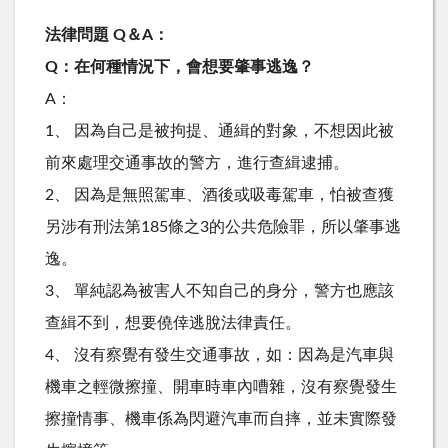
法律問題 Q＆A：
Q：在何種情況下，會想要肇事逃逸？
A：
1、 因為自己是被拘提、通緝的對象，不想因此被
前來處理交通事故的警方，進行查緝逮捕。
2、 因為是無照駕車、酒後或吸毒駕車，怕被查獲
另涉有刑法第185條之3的公共危險罪，所以肇事逃
逸。
3、 單純認為被害人不知自己的身分，警方也應該
查緝不到，想要僥倖逃脫法律責任。
4、 沒有察覺有發生交通事故，如：因為是汽車與
機車之輕微擦撞、開車時車內嘈雜，沒有察覺發生
擦撞情事、機車係為閃避汽車而自摔，並未實際發