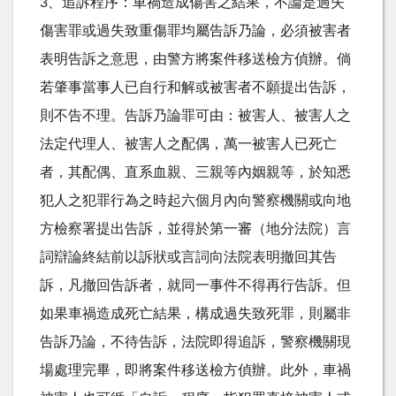
3、追訴程序：車禍造成傷害之結果，不論是過失
傷害罪或過失致重傷罪均屬告訴乃論，必須被害者
表明告訴之意思，由警方將案件移送檢方偵辦。倘
若肇事當事人已自行和解或被害者不願提出告訴，
則不告不理。告訴乃論罪可由：被害人、被害人之
法定代理人、被害人之配偶，萬一被害人已死亡
者，其配偶、直系血親、三親等內姻親等，於知悉
犯人之犯罪行為之時起六個月內向警察機關或向地
方檢察署提出告訴，並得於第一審（地分法院）言
詞辯論終結前以訴狀或言詞向法院表明撤回其告
訴，凡撤回告訴者，就同一事件不得再行告訴。但
如果車禍造成死亡結果，構成過失致死罪，則屬非
告訴乃論，不待告訴，法院即得追訴，警察機關現
場處理完畢，即將案件移送檢方偵辦。此外，車禍