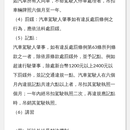
如汽車所有人同車，不命駕駛人停車處理者，吊扣
車輛牌照六個月至一年。
（4）罰鍰：汽車駕駛人肇事如有違反處罰條例之
行為，應依法科處罰鍰。
（5）記點：
汽車駕駛人肇事，如有違反處罰條例第63條所列條
款之一者，除依原條款處罰鍰外，並予記點。例如
超速行駛肇事，除處新台幣1200元以上2400元以
下罰鍰外，並記交通違規一點。汽車駕駛人在六個
月內違規記點共達六點以上者，吊扣其駕駛執照一
個月；一年內經吊扣駕駛執照二次，再違規應記點
時，吊銷其駕駛執照。
（6）講習