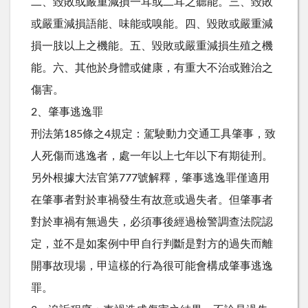
二、毀敗或嚴重減損一耳或二耳之聽能。三、毀敗
或嚴重減損語能、味能或嗅能。四、毀敗或嚴重減
損一肢以上之機能。五、毀敗或嚴重減損生殖之機
能。六、其他於身體或健康，有重大不治或難治之
傷害。
2、肇事逃逸罪
刑法第185條之4規定：駕駛動力交通工具肇事，致
人死傷而逃逸者，處一年以上七年以下有期徒刑。
另外根據大法官第777號解釋，肇事逃逸罪僅適用
在肇事者對於車禍發生有故意或過失者。但肇事者
對於車禍有無過失，必須事後經過檢警調查法院認
定，並不是如案例中甲自行判斷是對方的過失而離
開事故現場，甲這樣的行為很可能會構成肇事逃逸
罪。