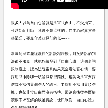
很多人以為自由心證就是法官很自由，不受拘束，
可以胡亂判斷，其實不是這樣的，自由心證其實是
很嚴謹，要遵守某些原則的低~~~~
常聽到民眾歷經漫長的訴訟程序後，對於敗訴的判
決很不服氣，就把怨氣發到「自由心證」這個名詞
跟制度上，認為法院審判結果完全看法官心情，要
採用或排除哪一項證據都很隨性。也認為法官要採
信或不採信某個證人的證言、要採用不採用某項證
據，也都非常自由而沒有標準。因為直接從字面解
讀跟不求甚解的以訛傳訛，使民眾對「自由心證」
產生錯誤的印象。