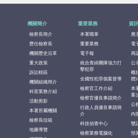
機關簡介
重要業務
資
檢察長簡介
本署職掌
應
歷任檢察長
重要業務
電
機關歷史沿革
電子報
再
重大政策
統合查緝團隊強力打
公
擊犯罪
訴訟轄區
概
全國性犯罪個案督導
體
機關組織簡介
檢察官工作介紹
本
科室業務介紹
案
檢察官優良事蹟簡介
活動剪影
公
行政人員優良事蹟簡
本署所屬機關
介
內
檢察長信箱
科技偵查中心
雙
地圖導覽
檢察業務電腦化
預