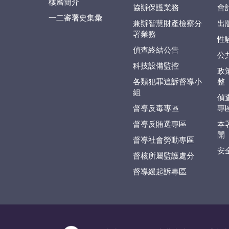
樓層簡介
協辦保護業務
會
一二審署史集彙
兼辦智慧財產檢察分
出
署業務
性
偵查終結公告
公
科技設備監控
政
各類犯罪追訴督導小
整
組
偵
督導反毒專區
專
督導反賄選專區
本
開
督導社會勞動專區
安
督核所屬監護處分
督導緩起訴專區
:::