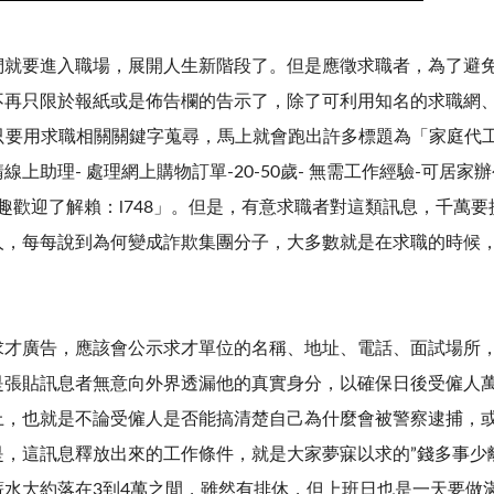
們就要進入職場，展開人生新階段了。但是應徵求職者，為了避
不再只限於報紙或是佈告欄的告示了，除了可利用知名的求職網
，只要用求職相關關鍵字蒐尋，馬上就會跑出許多標題為「家庭代
助理- 處理網上購物訂單-20-50歲- 無需工作經驗-可居家辦公
擾-有興趣歡迎了解賴：l748」。但是，有意求職者對這類訊息，千
人，每每說到為何變成詐欺集團分子，大多數就是在求職的時候
求才廣告，應該會公示求才單位的名稱、地址、電話、面試場所
是張貼訊息者無意向外界透漏他的真實身分，以確保日後受僱人
上，也就是不論受僱人是否能搞清楚自己為什麼會被警察逮捕，
，這訊息釋放出來的工作條件，就是大家夢寐以求的”錢多事少
水大約落在3到4萬之間，雖然有排休，但上班日也是一天要做