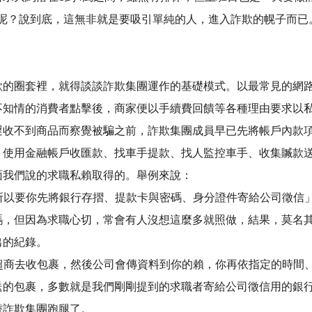
00元呢？說到底，這無非就是要吸引單純的人，進入詐欺的幌子而已
欺的圈套裡，就得談談詐欺集團運作的基礎模式。以最常見的網
知情的消費者點擊後，商家便以手續費回饋等各種理由要求以私賴(
遲收不到商品而察覺被騙之前，詐欺集團成員早已先將帳戶內款
、使用金融帳戶收匯款、找車手提款、找人監控車手、收集贓款
面我們說的求職私賴取得的。舉例來說：
，所以要你先將銀行存摺、提款卡與密碼、身分證件寄給公司徵信
碼，但因為求職心切，常會有人沒想這麼多就照做，結果，莫名
出的紀錄。
到超商去收包裹，然後公司會傳資料到你的賴，你再依指定的時間
送的包裹，多數就是我們剛剛提到的求職者寄給公司徵信用的銀
替詐欺集團跑腿了。