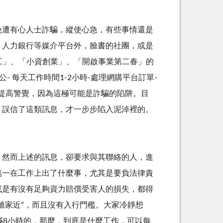
免遭有心人士詐騙，縱使心急，有些事情還是
、人力銀行等媒介平台外，臉書的社團，或是
工」、「小資創業」、「開啟事業第二春」的
- 每天工作時間1-2小時-處理網購平台訂單-
萬要提高警覺，因為這極可能是詐騙的陷阱。目
，誤信了這類訊息，才一步步陷入泥淖裡的。
，然而上述的訊息，卻要求與其聯絡的人，進
萬一在工作上出了什麼事，尤其是要負法律責
或是有沒有足夠資力賠償受害人的損失，都得
離家近”，而且沒有入行門檻。大家冷靜想
滿8小時的，那麼，到底是什麼工作，可以每