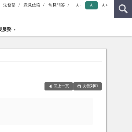
法務部
意見信箱
常見問答
Ａ-
Ａ
Ａ+
與服務
回上一頁
友善列印