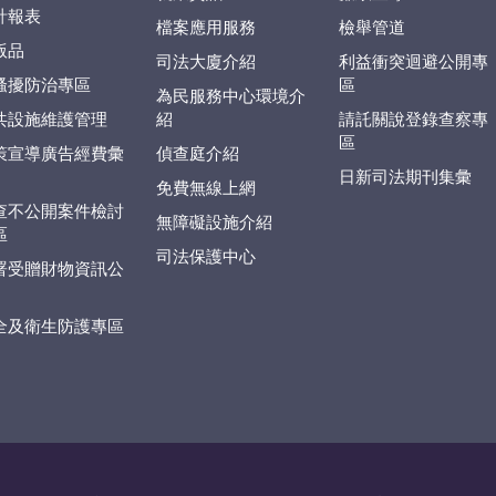
計報表
檔案應用服務
檢舉管道
版品
司法大廈介紹
利益衝突迴避公開專
騷擾防治專區
區
為民服務中心環境介
共設施維護管理
紹
請託關說登錄查察專
區
策宣導廣告經費彙
偵查庭介紹
日新司法期刊集彙
免費無線上網
查不公開案件檢討
無障礙設施介紹
區
司法保護中心
署受贈財物資訊公
全及衛生防護專區