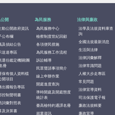
訊公開
為民服務
法律與廉政
主動公開政府資訊
為民服務中心
法學及法規資料庫查
詢
子公布欄
檢察制度世紀回顧
全國法規最新消息
議及偵結公告
各項便民措施
生活與法律
示送達專區
為民服務工作流程
法律詞彙解釋
括選任鑑定機關(團
訴訟輔導
)名冊
法律常識問題
民眾聲請事項簡介
署保有個人資料檔
人權大步走專區
線上申辦作業
公開項目
常見問題
開庭進度查詢
務出國報告專區
法律宣導資料
準時開庭及開庭態度
部控制聲明書
統計表
司法保護電子報
語詞彙對照表
臺高檢特約通譯名冊
廉政法規輯要
算及決算書
就業資訊
廉政宣導