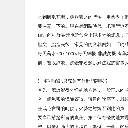
又到鳳凰花開，驪歌響起的時候，畢業學子
要注意一下的。現在是網路時代，求職管道
LINE的社群團體也常常會出現求才的訊息
貼文，點進去後，常見的內容就例如：「聘請線上
每天薪水500-1000/每天結帳-非誠勿
前，被以詐欺、洗錢罪名起訴到法院的當事
(一)這樣的訊息究竟有什麼問題呢？
首先，應該覺得奇怪的地方是，一般正式的
入一個私密的溝通管道。這目的說穿了，就
任或吃官司的時候，火勢絕對燒不到他的身
要自己揹起所有的責任。第二個奇怪的地方是
想，以便利商店的正職員工為例，一個月的薪