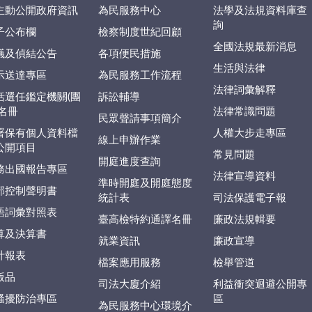
主動公開政府資訊
為民服務中心
法學及法規資料庫查
詢
子公布欄
檢察制度世紀回顧
全國法規最新消息
議及偵結公告
各項便民措施
生活與法律
示送達專區
為民服務工作流程
法律詞彙解釋
括選任鑑定機關(團
訴訟輔導
)名冊
法律常識問題
民眾聲請事項簡介
署保有個人資料檔
人權大步走專區
線上申辦作業
公開項目
常見問題
開庭進度查詢
務出國報告專區
法律宣導資料
準時開庭及開庭態度
部控制聲明書
統計表
司法保護電子報
語詞彙對照表
臺高檢特約通譯名冊
廉政法規輯要
算及決算書
就業資訊
廉政宣導
計報表
檔案應用服務
檢舉管道
版品
司法大廈介紹
利益衝突迴避公開專
騷擾防治專區
區
為民服務中心環境介