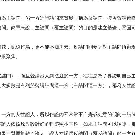
稱為主詰問。另一方進行詰問來質疑，稱為反詰問。接著聲請傳
詰問。簡單來說，主詰問（覆主詰問）的目的是建立基礎，鞏固
開花，亂槍打鳥，更不能不知所云。反詰問則要針對主詰問所顯
中跟聚焦。
主詰問），而且聲請證人到法庭的一方，往往是為了要證明自己
人大多數是有利於聲請詰問這一方（主詰問這一方），稱為友性
）一方的友性證人，所以作證內容常常不自覺或刻意的傾向主詰
讓證人依照原先設計好的軌跡照本宣科。如果主詰問可以誘導，
如果性質屬於敵性證人，證人立場跟反詰問（覆反詰問）的一方