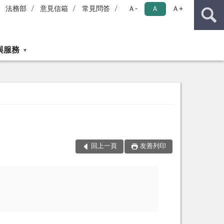
法務部
意見信箱
常見問答
Ａ-
Ａ
Ａ+
與服務
回上一頁
友善列印