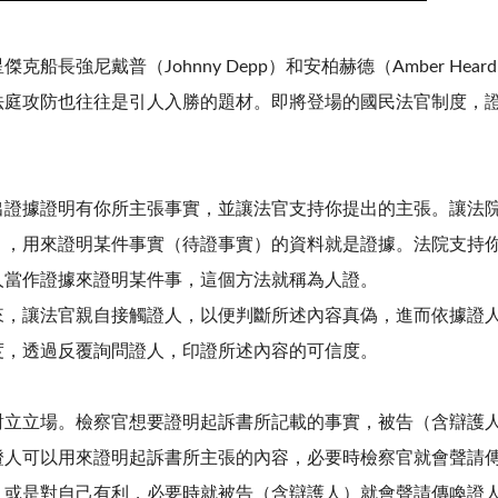
長強尼戴普（Johnny Depp）和安柏赫德（Amber Hea
法庭攻防也往往是引人入勝的題材。即將登場的國民法官制度，
出證據證明有你所主張事實，並讓法官支持你提出的主張。讓法
），用來證明某件事實（待證事實）的資料就是證據。法院支持
人當作證據來證明某件事，這個方法就稱為人證。
來，讓法官親自接觸證人，以便判斷所述內容真偽，進而依據證
度，透過反覆詢問證人，印證所述內容的可信度。
對立立場。檢察官想要證明起訴書所記載的事實，被告（含辯護
證人可以用來證明起訴書所主張的內容，必要時檢察官就會聲請
，或是對自己有利，必要時就被告（含辯護人）就會聲請傳喚證