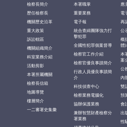
檢察長簡介
本署職掌
應
歷任檢察長
重要業務
電
機關歷史沿革
電子報
再
重大政策
統合查緝團隊強力打
公
擊犯罪
訴訟轄區
概
全國性犯罪個案督導
體
機關組織簡介
檢察官工作介紹
本
科室業務介紹
案
檢察官優良事蹟簡介
活動剪影
公
行政人員優良事蹟簡
本署所屬機關
介
內
檢察長信箱
科技偵查中心
雙
地圖導覽
檢察業務電腦化
預
樓層簡介
協辦保護業務
會
一二審署史集彙
兼辦智慧財產檢察分
出
署業務
性