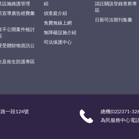
共設施維護管理
紹
請託關說登錄查察專
區
策宣導廣告經費彙
偵查庭介紹
日新司法期刊集彙
免費無線上網
查不公開案件檢討
無障礙設施介紹
區
司法保護中心
署受贈財物資訊公
全及衛生防護專區
南路一段124號
總機(02)2371-32
為民服務中心電話 (0