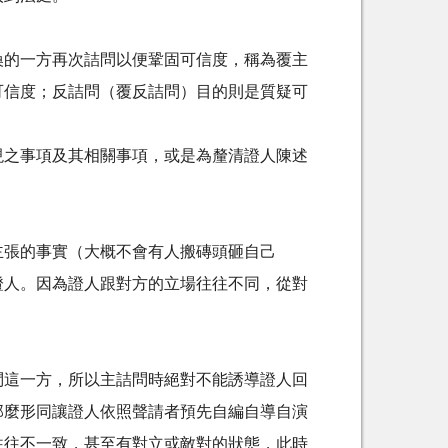
喚的一方再次詰問以便鞏固可信度，稱為覆主
可信度；反詰問（覆反詰問）目的則是質疑可
現之事項及其相關事項，或是為釐清證人陳述
主張的事實（大概不會有人搬磚頭砸自己
證人。因為證人跟對方的立場往往不同，從對
問這一方，所以主詰問時絕對不能誘導證人回
那麼形同讓證人依照聲請者預先自編自導自演
往往不一致，甚至有對立或敵對的狀態，此時