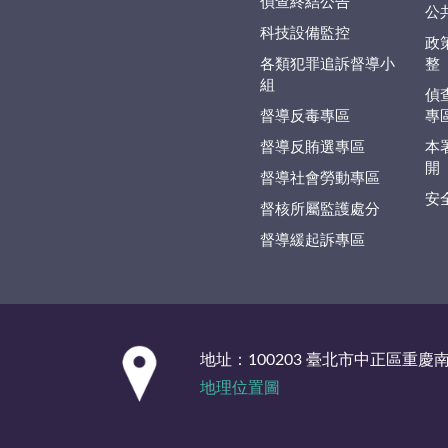
偵查終結公告
公
科技設備監控
政
各類犯罪追訴督導小
整
組
偵
督導反毒專區
專
督導反賄選專區
本
開
督導社會勞動專區
安
督核所屬監護處分
督導緩起訴專區
:::
地址：100203 臺北市中正區重慶
地理位置圖