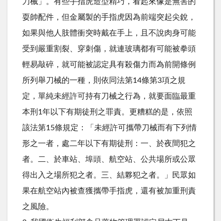
刀械」。有些手指虎造型精巧，看起來像是無害的
耍帥配件，但金屬製的手指虎因為前端突起尖銳，
如果與他人肢體衝突時戴在手上，且不說肉身可能
受到嚴重割裂、穿刺傷，就連玻璃都有可能被拳頭
輕易敲碎，就可能被認定具有殺傷力而為前開條例
所列舉刀械的一種，則依同法第14條第3項之規
定，單純未經許可持有刀械之行為，就要面臨最重
本刑1年以下有期徒刑之罪責。更糟糕的是，依照
該法第15條規定：「未經許可攜帶刀械而有下列情
形之一者，處二年以下有期徒刑：一、於夜間犯之
者。二、於車站、埠頭、航空站、公共場所或公眾
得出入之場所犯之者。三、結夥犯之者。」民眾如
果在航空站內被查獲攜帶手指虎，還有被加重刑責
之風險。