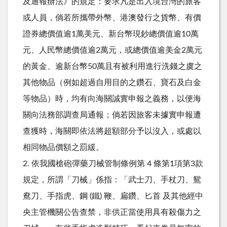
及通報辦法》的規定：要求凡是出入境台灣的旅客
或人員，倘若所攜帶外幣、港澳發行之貨幣、有價
證券總價值逾1萬美元、新台幣現鈔總價值逾10萬
元、人民幣總價值逾2萬元，或總價值逾美金2萬元
的黃金、逾新台幣50萬且有被利用進行洗錢之虞之
其他物品（例如超過自用目的之鑽石、寶石及白金
等物品）時，均有向海關誠實申報之義務，以便海
關向法務部調查局通報；倘若因旅客未據實申報遭
查獲時，海關即依法將超額部分予以沒入，或處以
相同物品價額之罰緩。
2. 依我國槍砲彈藥刀械管制條例第 4 條第1項第3款
規定，所謂「刀械」係指：「武士刀、手杖刀、鴛
鴦刀、手指虎、鋼 (鐵) 鞭、扁鑽、匕首 及其他經中
央主管機關公告查禁，非供正當使用具有殺傷力之