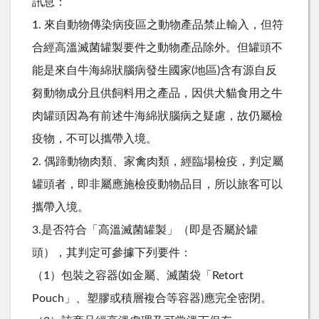
訊息：
1. 來自動物傳染病疫區之動物產品禁止輸入，但符
合經高溫滅菌罐製要件之動物產品除外。但罐頭不
能是來自牛海綿狀腦病發生國家(地區)含有源自反
芻動物成分且供飼料用之產品，因供犬貓食用之牛
肉罐頭因為有前述牛海綿狀腦病之疑慮，故仍屬檢
疫物，不可以攜帶入境。
2. 偶蹄動物肉類、家禽肉類，經臨場檢疫，判定屬
罐頭者，即非屬應施檢疫動物品目，所以旅客可以
攜帶入境。
3.是否符合「高溫滅菌罐製」（即是否屬於罐
頭），其判定可參據下列要件：
（1）包裝之容器(如金屬、滅菌袋「Retort
Pouch」、塑膠或積層複合等容器)應完全密閉。